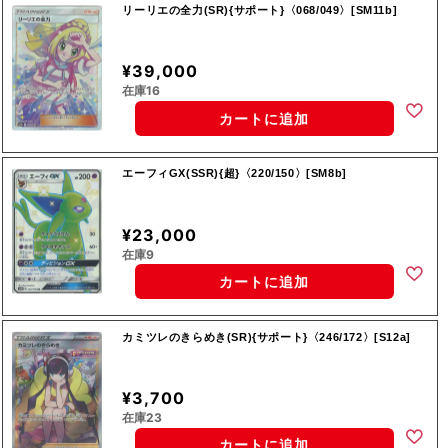
リーリエの全力(SR){サポート}〈068/049〉[SM11b]
¥39,000
在庫16
カートに追加
エーフィGX(SSR){超}〈220/150〉[SM8b]
¥23,000
在庫9
カートに追加
カミツレのきらめき(SR){サポート}〈246/172〉[S12a]
¥3,700
在庫23
カートに追加