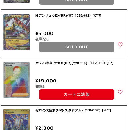
MデンリュウEX(RR){雷}〈028/081〉[XY7]
¥5,000
在庫なし
SOLD OUT
ボスの指令:サカキ(HR){サポート}〈112/096〉[S2]
¥19,000
在庫2
カートに追加
ゼロの大空洞(UR){スタジアム}〈135/102〉[SV7]
¥2,300