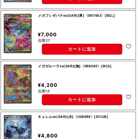
メガフシギバナex(SAR){草}〈087/063〉[M1L]
¥7,000
在庫37
カートに追加
メガガルーラex(SAR){無}〈089/063〉[M1S]
¥4,200
在庫14
カートに追加
キュレムex(SAR){水}〈168/086〉[SV11B]
¥4,800