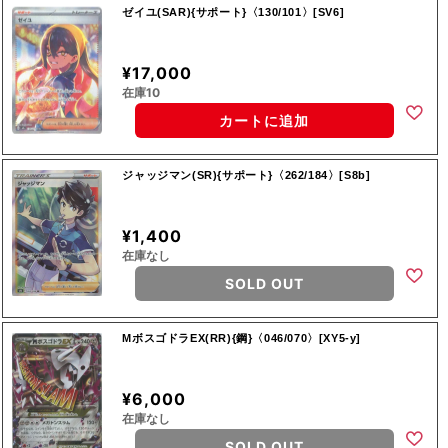
ゼイユ(SAR){サポート}〈130/101〉[SV6]
¥17,000
在庫10
カートに追加
ジャッジマン(SR){サポート}〈262/184〉[S8b]
¥1,400
在庫なし
SOLD OUT
MボスゴドラEX(RR){鋼}〈046/070〉[XY5-y]
¥6,000
在庫なし
SOLD OUT