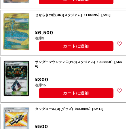
せせらぎの丘(UR){スタジアム}〈118/095〉[SM9]
¥6,500
在庫9
カートに追加
サンダーマウンテン◇(PR){スタジアム}〈058/060〉[SM7
a]
¥300
在庫15
カートに追加
タッグコール(U){グッズ}〈083/095〉[SM12]
¥500