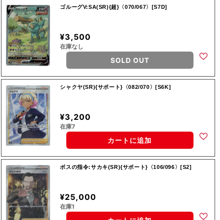
ゴルーグV:SA(SR){超}〈070/067〉[S7D]
¥3,500
在庫なし
SOLD OUT
シャクヤ(SR){サポート}〈082/070〉[S6K]
¥3,200
在庫7
カートに追加
ボスの指令:サカキ(SR){サポート}〈106/096〉[S2]
¥25,000
在庫1