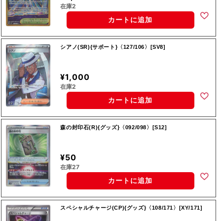
在庫2
カートに追加
シアノ(SR){サポート}〈127/106〉[SV8]
¥1,000
在庫2
カートに追加
森の封印石(R){グッズ}〈092/098〉[S12]
¥50
在庫27
カートに追加
スペシャルチャージ(CP){グッズ}〈108/171〉[XY/171]