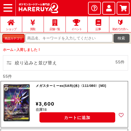
ショップ
店頭買取
ネット買取
店舗一覧
イベント
記事
ヘルプ
お問い合わせ
🔰
ショップ
買取
店舗一覧
イベント
記事
初めての方へ
検索
商品カテゴリ
ホーム
›
入荷しました！
55件
絞り込みと並び替え
55件
メガスターミーex(SAR){水}〈111/080〉[M3]
¥3,600
在庫18
カートに追加