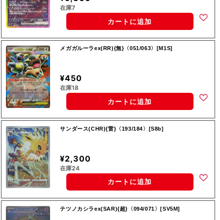
在庫7
カートに追加
メガガルーラex(RR){無}〈051/063〉[M1S]
¥450
在庫18
カートに追加
サンダース(CHR){雷}〈193/184〉[S8b]
¥2,300
在庫24
カートに追加
テツノカシラex(SAR){超}〈094/071〉[SV5M]