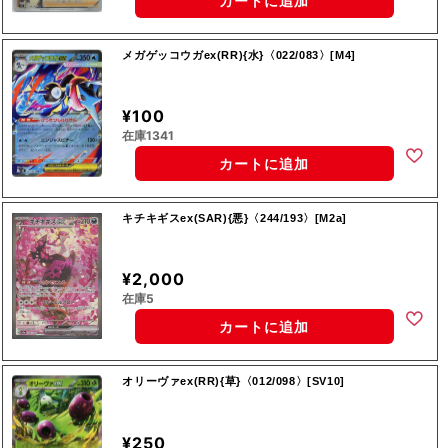
カートに追加
メガゲッコウガex(RR){水}〈022/083〉[M4]
¥100
在庫1341
カートに追加
キチキギスex(SAR){悪}〈244/193〉[M2a]
¥2,000
在庫5
カートに追加
オリーヴァex(RR){草}〈012/098〉[SV10]
¥250