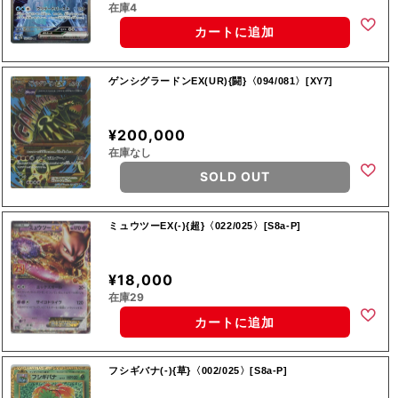
在庫4
カートに追加
ゲンシグラードンEX(UR){闘}〈094/081〉[XY7]
¥200,000
在庫なし
SOLD OUT
ミュウツーEX(-){超}〈022/025〉[S8a-P]
¥18,000
在庫29
カートに追加
フシギバナ(-){草}〈002/025〉[S8a-P]