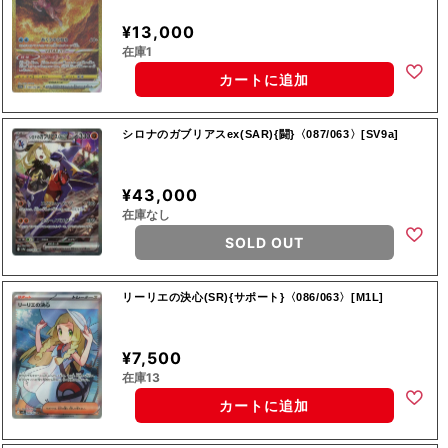
¥13,000
在庫1
カートに追加
シロナのガブリアスex(SAR){闘}〈087/063〉[SV9a]
¥43,000
在庫なし
SOLD OUT
リーリエの決心(SR){サポート}〈086/063〉[M1L]
¥7,500
在庫13
カートに追加