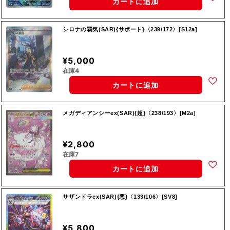
カートに追加
シロナの覇気(SAR){サポート}〈239/172〉[S12a]
¥5,000
在庫4
カートに追加
メガディアンシーex(SAR){超}〈238/193〉[M2a]
¥2,800
在庫7
カートに追加
サザンドラex(SAR){悪}〈133/106〉[SV8]
¥5,800