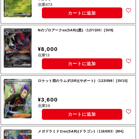
在庫473
カートに追加
Nのゾロアークex(SAR){悪}〈127/100〉[SV9]
¥8,000
在庫13
カートに追加
ロケット団のラムダ(SR){サポート}〈122/098〉[SV10]
¥3,600
在庫26
カートに追加
メガドラミドロex(SAR){ドラゴン}〈116/083〉[M4]