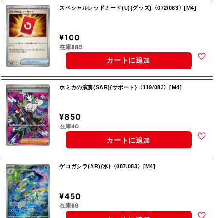
スペシャルレッドカード(U){グッズ}〈072/083〉[M4]
¥100
在庫885
カートに追加
ホミカの演奏(SAR){サポート}〈119/083〉[M4]
¥850
在庫40
カートに追加
ゲコガシラ(AR){水}〈087/083〉[M4]
¥450
在庫69