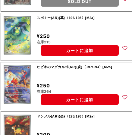
SOLD OUT
スボミー(AR){草}〈196/193〉[M2a]
¥250
在庫215
カートに追加
ヒビキのマグカルゴ(AR){炎}〈197/193〉[M2a]
¥250
在庫264
カートに追加
ドンメル(AR){炎}〈198/193〉[M2a]
¥200