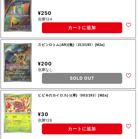
¥250
在庫124
カートに追加
スピンロトム(AR){無}〈213/193〉[M2a]
¥200
在庫なし
SOLD OUT
ヒビキのカイロス(-){草}〈001/193〉[M2a]
¥30
在庫128
カートに追加