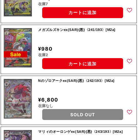
在庫7
カートに追加
メガズルズキンex(SAR){悪}〈241/193〉[M2a]
¥980
在庫2
カートに追加
Nのゾロアークex(SAR){悪}〈242/193〉[M2a]
¥6,800
在庫なし
SOLD OUT
マリィのオーロンゲex(SAR){悪}〈243/193〉[M2a]