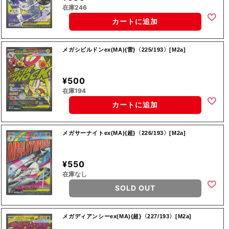
在庫246
カートに追加
メガシビルドンex(MA){雷}〈225/193〉[M2a]
¥500
在庫194
カートに追加
メガサーナイトex(MA){超}〈226/193〉[M2a]
¥550
在庫なし
SOLD OUT
メガディアンシーex(MA){超}〈227/193〉[M2a]