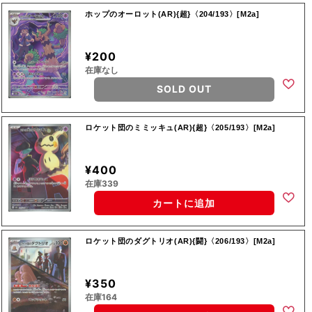
ホップのオーロット(AR){超}〈204/193〉[M2a]
¥200
在庫なし
SOLD OUT
ロケット団のミミッキュ(AR){超}〈205/193〉[M2a]
¥400
在庫339
カートに追加
ロケット団のダグトリオ(AR){闘}〈206/193〉[M2a]
¥350
在庫164