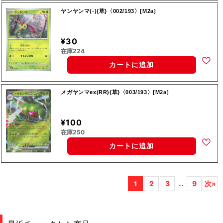
ヤンヤンマ(-){草}〈002/193〉[M2a]
¥30
在庫224
カートに追加
メガヤンマex(RR){草}〈003/193〉[M2a]
¥100
在庫250
カートに追加
2
3
9
次»
1
…