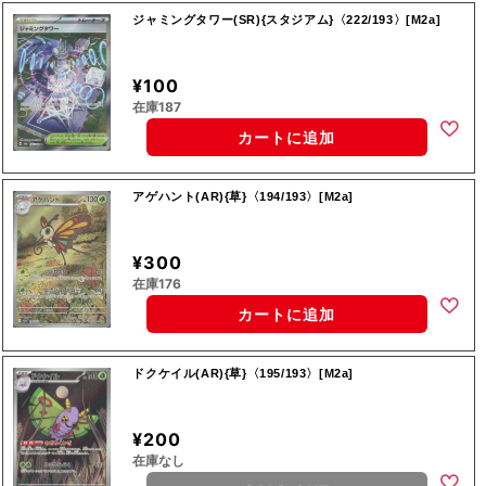
ジャミングタワー(SR){スタジアム}〈222/193〉[M2a]
¥100
在庫187
カートに追加
アゲハント(AR){草}〈194/193〉[M2a]
¥300
在庫176
カートに追加
ドクケイル(AR){草}〈195/193〉[M2a]
¥200
在庫なし