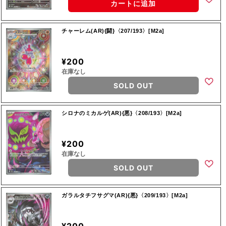
カートに追加
チャーレム(AR){闘}〈207/193〉[M2a]
¥200
在庫なし
SOLD OUT
シロナのミカルゲ(AR){悪}〈208/193〉[M2a]
¥200
在庫なし
SOLD OUT
ガラルタチフサグマ(AR){悪}〈209/193〉[M2a]