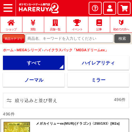
ショップ
店頭買取
ネット買取
店舗一覧
イベント
記事
ヘルプ
お問い合わせ
🔰
ショップ
買取
店舗一覧
イベント
記事
初めての方へ
検索
商品カテゴリ
ホーム
›
MEGAシリーズ
›
ハイクラスパック「MEGAドリームex」
すべて
ハイレアリティ
ノーマル
ミラー
496件
絞り込みと並び替え
496件
メガカイリューex(MUR){ドラゴン}〈250/193〉[M2a]