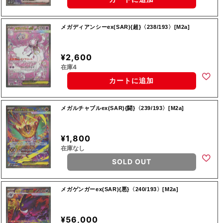
メガディアンシーex(SAR){超}〈238/193〉[M2a]
¥2,600
在庫4
カートに追加
メガルチャブルex(SAR){闘}〈239/193〉[M2a]
¥1,800
在庫なし
SOLD OUT
メガゲンガーex(SAR){悪}〈240/193〉[M2a]
¥56,000