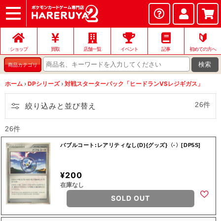
ショップ
店頭買取
ネット買取
店舗一覧
イベント
記事
ヘルプ
お問い合わせ
🔰
ショップ
買取
店舗一覧
イベント
記事
初めての方へ
検索
商品カテゴリ
ホーム
›
DPシリーズ
›
対戦スターターパック「ヒードランVSレジギガス」
26件
絞り込みと並び替え
26件
バブルコート:レアリティなし(D){グッズ}〈-〉[DP5S]
¥200
在庫なし
SOLD OUT