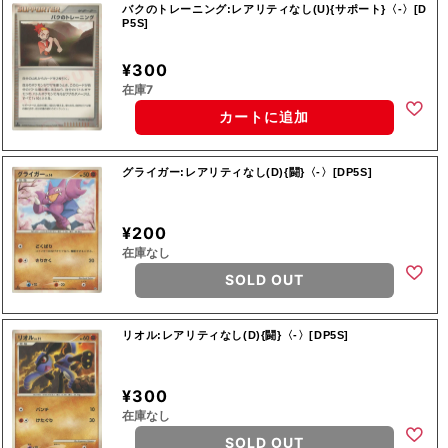
バクのトレーニング:レアリティなし(U){サポート}〈-〉[D
P5S]
¥300
在庫7
カートに追加
グライガー:レアリティなし(D){闘}〈-〉[DP5S]
¥200
在庫なし
SOLD OUT
リオル:レアリティなし(D){闘}〈-〉[DP5S]
¥300
在庫なし
SOLD OUT