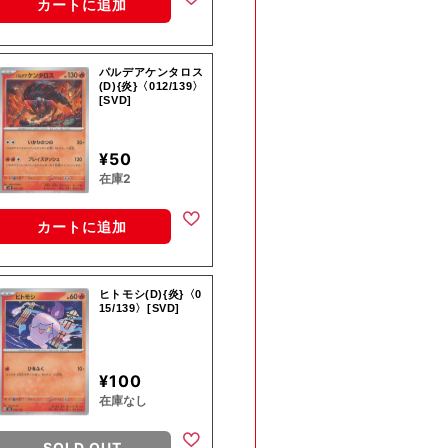
カートに追加
パルデアケンタロス
(D){炎}〈012/139〉
[SVD]
¥50
在庫2
カートに追加
ヒトモシ(D){炎}〈0
15/139〉[SVD]
¥100
在庫なし
SOLD OUT