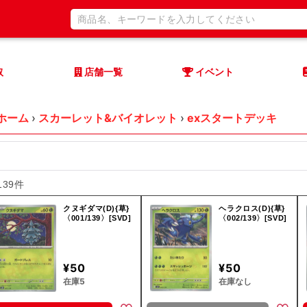
取
店舗一覧
イベント
ホーム
›
スカーレット&バイオレット
›
exスタートデッキ
139件
クヌギダマ(D){草}
ヘラクロス(D){草}
〈001/139〉[SVD]
〈002/139〉[SVD]
¥50
¥50
在庫5
在庫なし