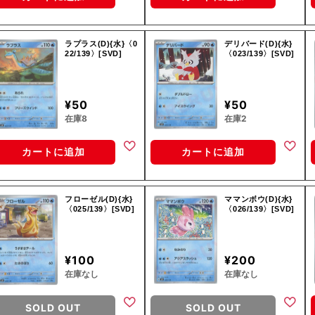
ラプラス(D){水}〈0
デリバード(D){水}
22/139〉[SVD]
〈023/139〉[SVD]
¥50
¥50
在庫8
在庫2
カートに追加
カートに追加
フローゼル(D){水}
ママンボウ(D){水}
〈025/139〉[SVD]
〈026/139〉[SVD]
¥100
¥200
在庫なし
在庫なし
SOLD OUT
SOLD OUT