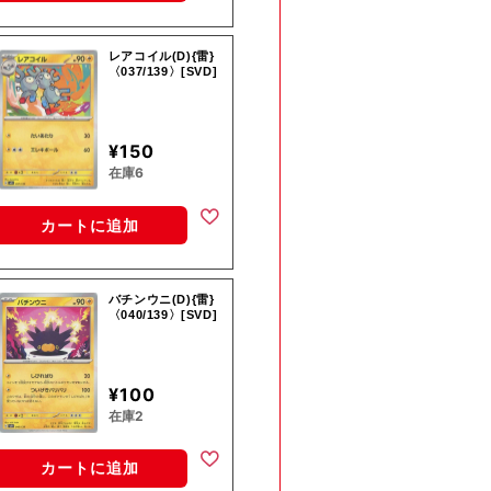
レアコイル(D){雷}
〈037/139〉[SVD]
¥150
在庫6
カートに追加
バチンウニ(D){雷}
〈040/139〉[SVD]
¥100
在庫2
カートに追加