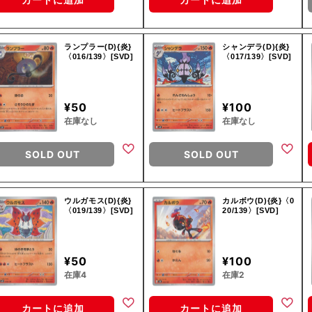
ランプラー(D){炎}
シャンデラ(D){炎}
〈016/139〉[SVD]
〈017/139〉[SVD]
¥50
¥100
在庫なし
在庫なし
SOLD OUT
SOLD OUT
ウルガモス(D){炎}
カルボウ(D){炎}〈0
〈019/139〉[SVD]
20/139〉[SVD]
¥50
¥100
在庫4
在庫2
カートに追加
カートに追加