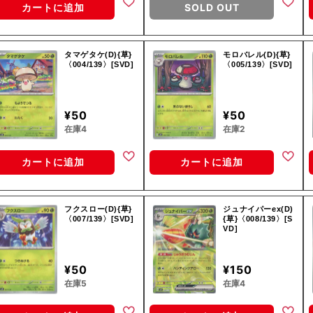
カートに追加
SOLD OUT
タマゲタケ(D){草}
モロバレル(D){草}
〈004/139〉[SVD]
〈005/139〉[SVD]
¥50
¥50
在庫4
在庫2
カートに追加
カートに追加
フクスロー(D){草}
ジュナイパーex(D)
〈007/139〉[SVD]
{草}〈008/139〉[S
VD]
¥50
¥150
在庫5
在庫4