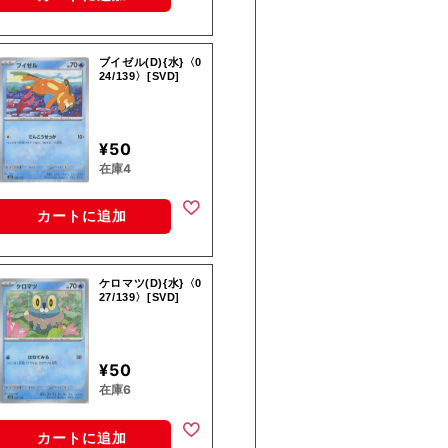
ブイゼル(D){水}〈0
24/139〉[SVD]
¥50
在庫4
カートに追加
ケロマツ(D){水}〈0
27/139〉[SVD]
¥50
在庫6
カートに追加