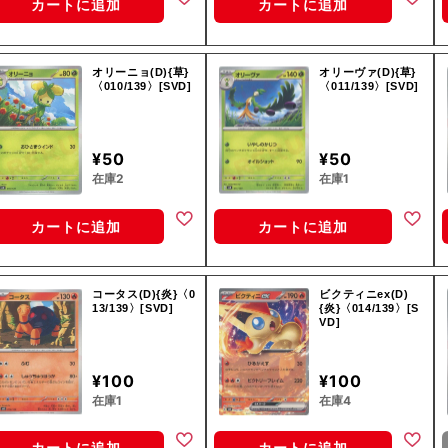
カートに追加
カートに追加
オリーニョ(D){草}
オリーヴァ(D){草}
〈010/139〉[SVD]
〈011/139〉[SVD]
¥50
¥50
在庫2
在庫1
カートに追加
カートに追加
コータス(D){炎}〈0
ビクティニex(D)
13/139〉[SVD]
{炎}〈014/139〉[S
VD]
¥100
¥100
在庫1
在庫4
カートに追加
カートに追加