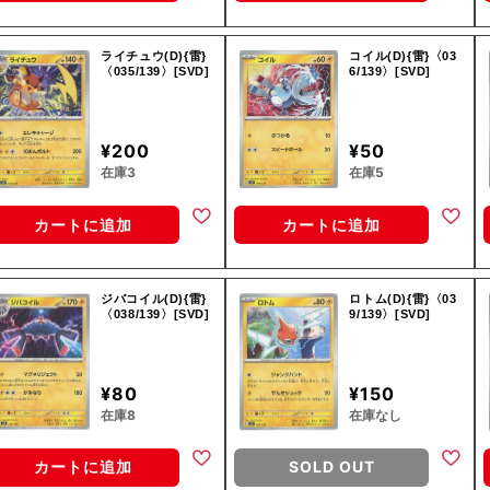
ライチュウ(D){雷}
コイル(D){雷}〈03
〈035/139〉[SVD]
6/139〉[SVD]
¥200
¥50
在庫3
在庫5
カートに追加
カートに追加
ジバコイル(D){雷}
ロトム(D){雷}〈03
〈038/139〉[SVD]
9/139〉[SVD]
¥80
¥150
在庫8
在庫なし
カートに追加
SOLD OUT