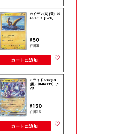
カイデン(D){雷}〈0
43/139〉[SVD]
¥50
在庫5
カートに追加
ミライドンex(D)
{雷}〈046/139〉[S
VD]
¥150
在庫15
カートに追加