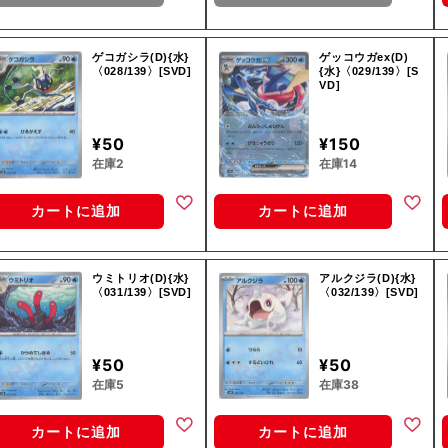
ゲコガシラ(D){水}
ゲッコウガex(D)
〈028/139〉[SVD]
{水}〈029/139〉[S
VD]
¥50
¥150
在庫2
在庫14
カートに追加
カートに追加
ウミトリオ(D){水}
アルクジラ(D){水}
〈031/139〉[SVD]
〈032/139〉[SVD]
¥50
¥50
在庫5
在庫38
カートに追加
カートに追加