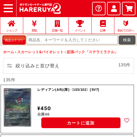
ショップ
店頭買取
ネット買取
店舗一覧
イベント
記事
ヘルプ
お問い合わせ
🔰
ショップ
買取
店舗一覧
イベント
記事
初めての方へ
検索
商品カテゴリ
ホーム
›
スカーレット&バイオレット
›
拡張パック「ステラミラクル」
135件
絞り込みと並び替え
135件
レディアン(AR){草}〈103/102〉[SV7]
¥450
在庫46
カートに追加