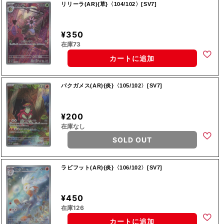
リリーラ(AR){草}〈104/102〉[SV7]
¥350
在庫73
カートに追加
バクガメス(AR){炎}〈105/102〉[SV7]
¥200
在庫なし
SOLD OUT
ラビフット(AR){炎}〈106/102〉[SV7]
¥450
在庫126
カートに追加