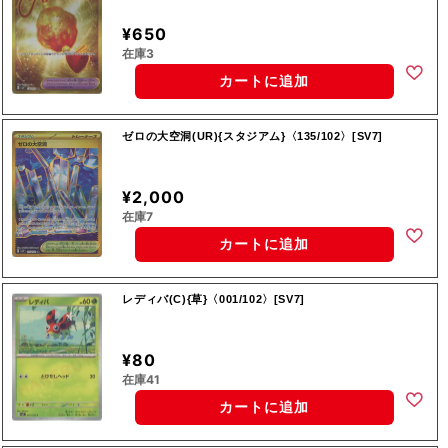
¥650
在庫3
カートに追加
ゼロの大空洞(UR){スタジアム}〈135/102〉[SV7]
¥2,000
在庫7
カートに追加
レディバ(C){草}〈001/102〉[SV7]
¥80
在庫41
カートに追加