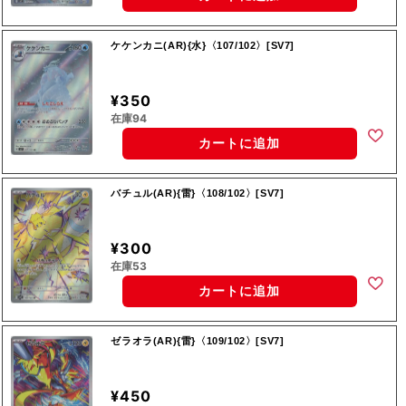
ケケンカニ(AR){水}〈107/102〉[SV7]
¥350
在庫94
カートに追加
バチュル(AR){雷}〈108/102〉[SV7]
¥300
在庫53
カートに追加
ゼラオラ(AR){雷}〈109/102〉[SV7]
¥450