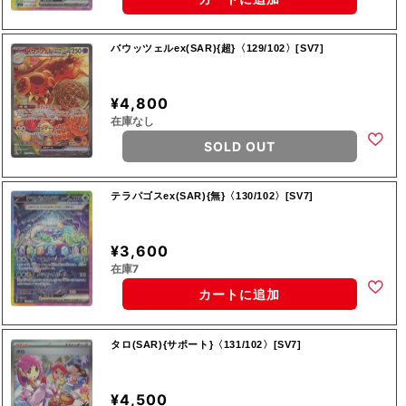
バウッツェルex(SAR){超}〈129/102〉[SV7]
¥4,800
在庫なし
SOLD OUT
テラパゴスex(SAR){無}〈130/102〉[SV7]
¥3,600
在庫7
カートに追加
タロ(SAR){サポート}〈131/102〉[SV7]
¥4,500