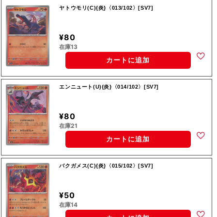
ヤトウモリ(C){炎}〈013/102〉[SV7]
¥80
在庫13
カートに追加
エンニュート(U){炎}〈014/102〉[SV7]
¥80
在庫21
カートに追加
バクガメス(C){炎}〈015/102〉[SV7]
¥50
在庫14