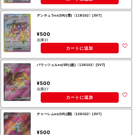
デンチュラex(SR){雷}〈118/102〉[SV7]
¥500
在庫31
カートに追加
バウッツェルex(SR){超}〈119/102〉[SV7]
¥500
在庫27
カートに追加
チャーレムex(SR){闘}〈120/102〉[SV7]
¥500