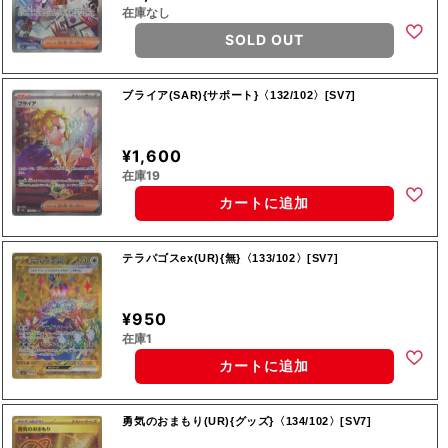
在庫なし
SOLD OUT
ブライア(SAR){サポート}〈132/102〉[SV7]
¥1,600
在庫19
カートに追加
テラパゴスex(UR){無}〈133/102〉[SV7]
¥950
在庫1
カートに追加
勇気のおまもり(UR){グッズ}〈134/102〉[SV7]