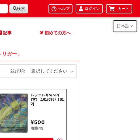
検索
ヘルプ
ログイン
カート
日本語
記事
初めての方へ
🔰
トリガー」
並び順:
レジエレキV(SR)
{雷}〈101/098〉[S1
2]
¥500
在庫45