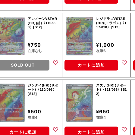
アンノーンVSTAR
レジドラゴVSTAR
(HR){超}〈116/09
(HR){ドラゴン}〈1
8〉[S12]
17/098〉[S12]
¥750
¥1,000
在庫なし
在庫6
SOLD OUT
カートに追加
ジンダイ(HR){サポ
スズナ(HR){サポー
ート}〈120/098〉
ト}〈121/098〉[S1
[S12]
2]
¥500
¥650
在庫4
在庫4
カートに追加
カートに追加