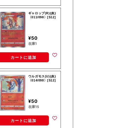
ギャロップ(R){炎}
〈011/098〉[S12]
¥50
在庫1
カートに追加
ウルガモス(U){炎}
〈014/098〉[S12]
¥50
在庫15
カートに追加