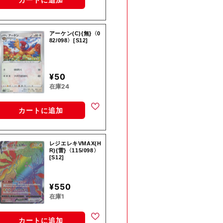
アーケン(C){無}〈0
82/098〉[S12]
¥50
在庫24
カートに追加
レジエレキVMAX(H
R){雷}〈115/098〉
[S12]
¥550
在庫1
カートに追加