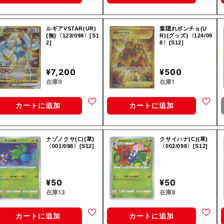
ルギアVSTAR(UR)
葉隠れポンチョ(U
{無}〈123/098〉[S1
R){グッズ}〈124/09
2]
8〉[S12]
¥7,200
¥500
在庫9
在庫1
カートに追加
カートに追加
ナゾノクサ(C){草}
クサイハナ(C){草}
〈001/098〉[S12]
〈002/098〉[S12]
¥50
¥50
在庫13
在庫8
カートに追加
カートに追加