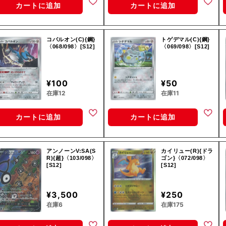
カートに追加
カートに追加
コバルオン(C){鋼}
トゲデマル(C){鋼}
〈068/098〉[S12]
〈069/098〉[S12]
¥100
¥50
在庫12
在庫11
カートに追加
カートに追加
アンノーンV:SA(S
カイリュー(R){ドラ
R){超}〈103/098〉
ゴン}〈072/098〉
[S12]
[S12]
¥3,500
¥250
在庫6
在庫175