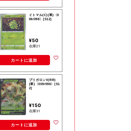
イトマル(C){草}〈0
06/098〉[S12]
¥50
在庫21
カートに追加
ブリガロンV(RR)
{草}〈009/098〉[S1
2]
¥150
在庫31
カートに追加