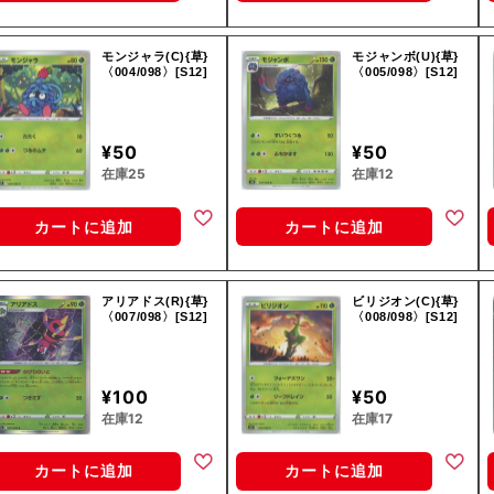
モンジャラ(C){草}
モジャンボ(U){草}
〈004/098〉[S12]
〈005/098〉[S12]
¥50
¥50
在庫25
在庫12
カートに追加
カートに追加
アリアドス(R){草}
ビリジオン(C){草}
〈007/098〉[S12]
〈008/098〉[S12]
¥100
¥50
在庫12
在庫17
カートに追加
カートに追加