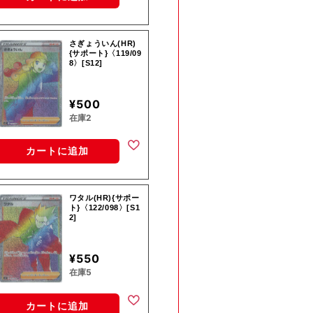
さぎょういん(HR)
{サポート}〈119/09
8〉[S12]
¥500
在庫2
カートに追加
ワタル(HR){サポー
ト}〈122/098〉[S1
2]
¥550
在庫5
カートに追加