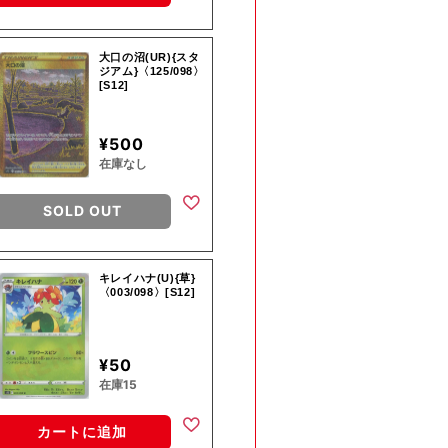
大口の沼(UR){スタ
ジアム}〈125/098〉
[S12]
¥500
在庫なし
SOLD OUT
キレイハナ(U){草}
〈003/098〉[S12]
¥50
在庫15
カートに追加