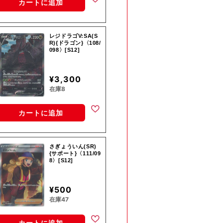
カートに追加
レジドラゴV:SA(S
R){ドラゴン}〈108/
098〉[S12]
¥3,300
在庫8
カートに追加
さぎょういん(SR)
{サポート}〈111/09
8〉[S12]
¥500
在庫47
カートに追加