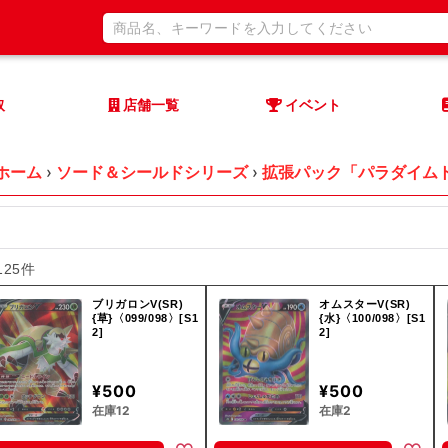
取
店舗一覧
イベント
ホーム
›
ソード＆シールドシリーズ
›
拡張パック「パラダイム
125件
ブリガロンV(SR)
オムスターV(SR)
{草}〈099/098〉[S1
{水}〈100/098〉[S1
2]
2]
¥500
¥500
在庫12
在庫2