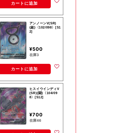
カートに追加
アンノーンV(SR)
{超}〈102/098〉[S1
2]
¥500
在庫3
カートに追加
ヒスイウインディV
(SR){闘}〈104/09
8〉[S12]
¥700
在庫46