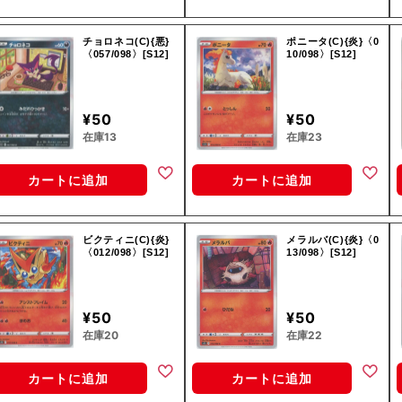
チョロネコ(C){悪}
ポニータ(C){炎}〈0
〈057/098〉[S12]
10/098〉[S12]
¥50
¥50
在庫13
在庫23
カートに追加
カートに追加
ビクティニ(C){炎}
メラルバ(C){炎}〈0
〈012/098〉[S12]
13/098〉[S12]
¥50
¥50
在庫20
在庫22
カートに追加
カートに追加