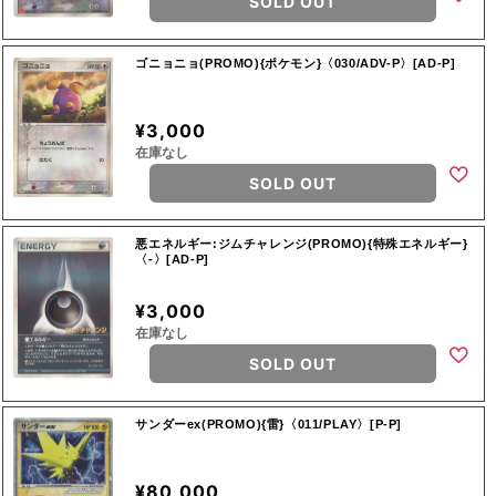
SOLD OUT
ゴニョニョ(PROMO){ポケモン}〈030/ADV-P〉[AD-P]
¥3,000
在庫なし
SOLD OUT
悪エネルギー:ジムチャレンジ(PROMO){特殊エネルギー}
〈-〉[AD-P]
¥3,000
在庫なし
SOLD OUT
サンダーex(PROMO){雷}〈011/PLAY〉[P-P]
¥80,000