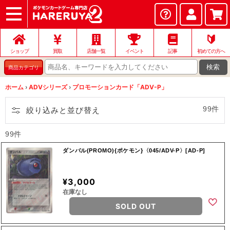
ショップ
店頭買取
ネット買取
店舗一覧
イベント
記事
ヘルプ
お問い合わせ
🔰
ショップ
買取
店舗一覧
イベント
記事
初めての方へ
検索
商品カテゴリ
ホーム
›
ADVシリーズ
›
プロモーションカード「ADV-P」
99件
絞り込みと並び替え
99件
ダンバル(PROMO){ポケモン}〈045/ADV-P〉[AD-P]
¥3,000
在庫なし
SOLD OUT