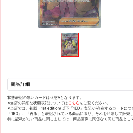
モ
ー
ダ
ル
で
メ
デ
ィ
ア
(1)
を
商品詳細
開
く
状態表記の無いカードは状態Aとなります。
※当店の詳細な状態表記については
こちら
をご覧ください。
※当店では、初版・1st edition(以下「1ED」表記)が存在するカー
「1ED」、「再版」と表記されている商品に限り、それを区別して販売
特に記載がない商品に関しましては、商品画像に関係なく同じ商品とし