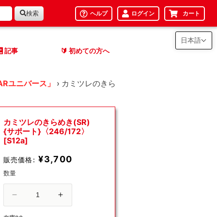
検索
ヘルプ
ログイン
カート
日本語
記事
初めての方へ
🔰
ARユニバース」
›
カミツレのきら
カミツレのきらめき(SR)
{サポート}〈246/172〉
[S12a]
¥3,700
販売価格:
数量
カ
カ
ミ
ミ