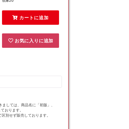
在庫20
ツ
ツ
レ
レ
カートに追加
の
の
き
き
ら
ら
め
め
お気に入りに追加
き
き
(SR)
(SR)
{サ
{サ
ポ
ポ
ー
ー
ト}
ト}
〈246/172〉
〈246/172〉
[S12a]
[S12a]
の
の
ドにつきましては、商品名に「初版」、
数
数
しております。
量
量
て区別せず販売しております。
を
を
減
増