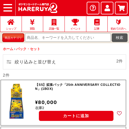
ショップ
店頭買取
ネット買取
店舗一覧
イベント
記事
ヘルプ
お問い合わせ
🔰
ショップ
買取
店舗一覧
イベント
記事
初めての方へ
検索
商品カテゴリ
ホーム
›
パック・セット
2件
絞り込みと並び替え
2件
【SS】拡張パック「25th ANNIVERSARY COLLECTIO
N」(1BOX)
¥80,000
在庫2
カートに追加