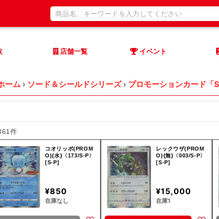
取
店舗一覧
イベント
ホーム
›
ソード＆シールドシリーズ
›
プロモーションカード「S
361件
コオリッポ(PROM
レックウザ(PROM
O){水}〈173/S-P〉
O){無}〈003/S-P〉
[S-P]
[S-P]
¥850
¥15,000
在庫なし
在庫1