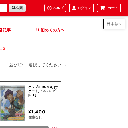
検索
ヘルプ
ログイン
カート
日本語
記事
初めての方へ
🔰
-P」
並び順:
ホップ(PROMO){サ
ポート}〈005/S-P〉
[S-P]
¥1,400
在庫なし