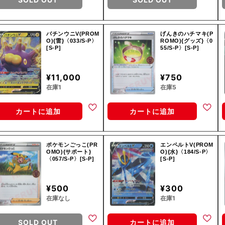
バチンウニV(PROM
げんきのハチマキ(P
O){雷}〈033/S-P〉
ROMO){グッズ}〈0
[S-P]
55/S-P〉[S-P]
¥11,000
¥750
在庫1
在庫5
カートに追加
カートに追加
ポケモンごっこ(PR
エンペルトV(PROM
OMO){サポート}
O){水}〈184/S-P〉
〈057/S-P〉[S-P]
[S-P]
¥500
¥300
在庫なし
在庫1
SOLD OUT
カートに追加