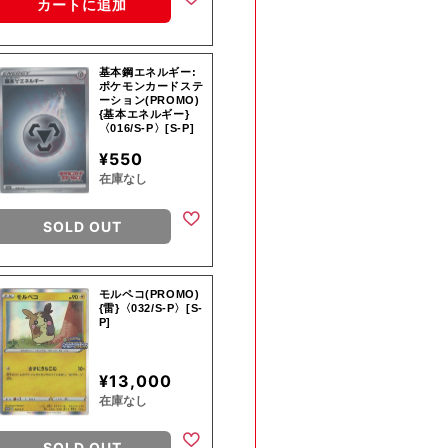
カートに追加
基本鋼エネルギー:
ポケモンカードステ
ーション(PROMO)
{基本エネルギー}
〈016/S-P〉[S-P]
¥550
在庫なし
SOLD OUT
モルペコ(PROMO)
{雷}〈032/S-P〉[S-
P]
¥13,000
在庫なし
SOLD OUT