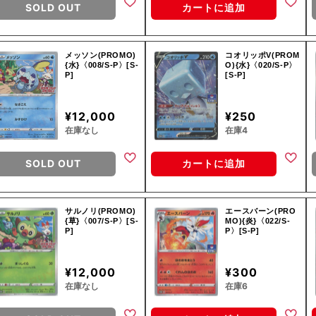
SOLD OUT
カートに追加
メッソン(PROMO)
コオリッポV(PROM
{水}〈008/S-P〉[S-
O){水}〈020/S-P〉
P]
[S-P]
¥12,000
¥250
在庫なし
在庫4
SOLD OUT
カートに追加
サルノリ(PROMO)
エースバーン(PRO
{草}〈007/S-P〉[S-
MO){炎}〈022/S-
P]
P〉[S-P]
¥12,000
¥300
在庫なし
在庫6