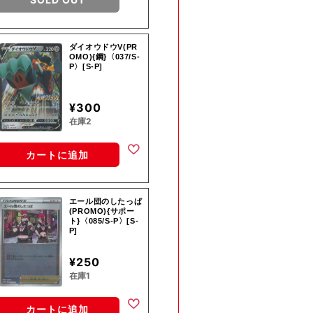
ダイオウドウV(PR
OMO){鋼}〈037/S-
P〉[S-P]
¥300
在庫2
カートに追加
エール団のしたっぱ
(PROMO){サポー
ト}〈085/S-P〉[S-
P]
¥250
在庫1
カートに追加