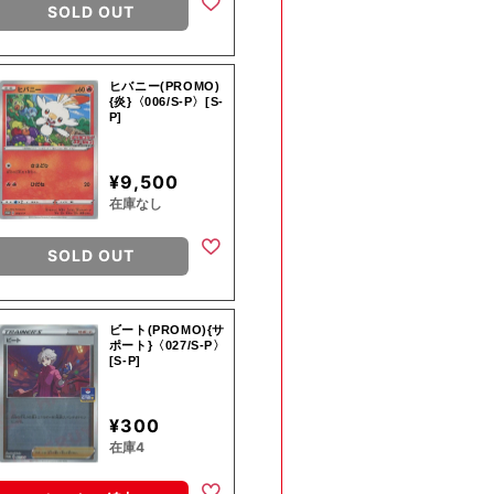
SOLD OUT
ヒバニー(PROMO)
{炎}〈006/S-P〉[S-
P]
¥9,500
在庫なし
SOLD OUT
ビート(PROMO){サ
ポート}〈027/S-P〉
[S-P]
¥300
在庫4