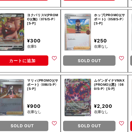
ヨクバリスV(PROM
ホップ(PROMO){サ
O){無}〈076/S-P〉
ポート}〈058/S-P〉
[S-P]
[S-P]
¥300
¥250
在庫5
在庫なし
カートに追加
SOLD OUT
マリィ(PROMO){サ
ムゲンダイナVMAX
ポート}〈086/S-P〉
(PROMO){悪}〈08
[S-P]
0/S-P〉[S-P]
¥900
¥2,200
在庫なし
在庫なし
SOLD OUT
SOLD OUT