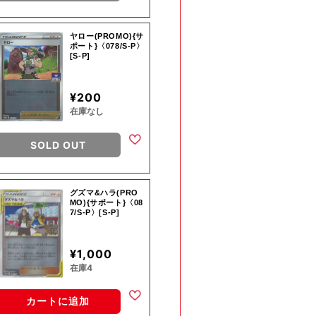
ヤロー(PROMO){サ
ポート}〈078/S-P〉
[S-P]
¥200
在庫なし
SOLD OUT
グズマ&ハラ(PRO
MO){サポート}〈08
7/S-P〉[S-P]
¥1,000
在庫4
カートに追加