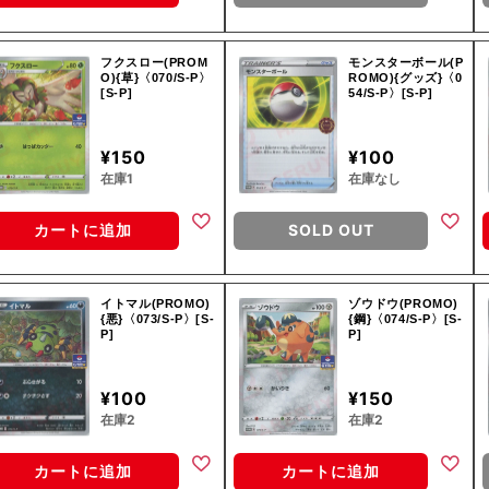
フクスロー(PROM
モンスターボール(P
O){草}〈070/S-P〉
ROMO){グッズ}〈0
[S-P]
54/S-P〉[S-P]
¥150
¥100
在庫1
在庫なし
カートに追加
SOLD OUT
イトマル(PROMO)
ゾウドウ(PROMO)
{悪}〈073/S-P〉[S-
{鋼}〈074/S-P〉[S-
P]
P]
¥100
¥150
在庫2
在庫2
カートに追加
カートに追加