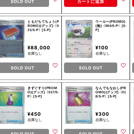
SOLD OUT
カートに追加
ともだちてちょう(P
ウールー(PROMO)
ROMO){グッズ}〈0
{無}〈004/S-P〉[S-
31/S-P〉[S-P]
P]
¥88,000
¥100
在庫なし
在庫なし
SOLD OUT
SOLD OUT
きずぐすり(PROM
なんでもなおし(PR
O){グッズ}〈017/S-
OMO){グッズ}〈01
P〉[S-P]
8/S-P〉[S-P]
¥450
¥300
在庫なし
在庫なし
SOLD OUT
SOLD OUT