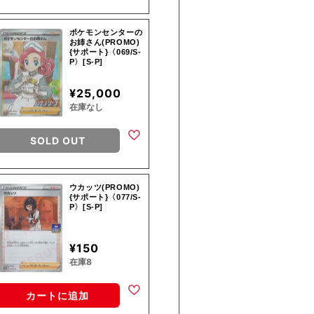
ポケモンセンターの
お姉さん(PROMO)
{サポート}〈069/S-
P〉[S-P]
¥25,000
在庫なし
SOLD OUT
ウカッツ(PROMO)
{サポート}〈077/S-
P〉[S-P]
¥150
在庫8
カートに追加