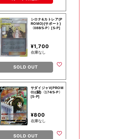
シロナ&カトレア(P
ROMO){サポート}
〈088/S-P〉[S-P]
¥1,700
在庫なし
SOLD OUT
サダイジャV(PROM
O){闘}〈174/S-P〉
[S-P]
¥800
在庫なし
SOLD OUT