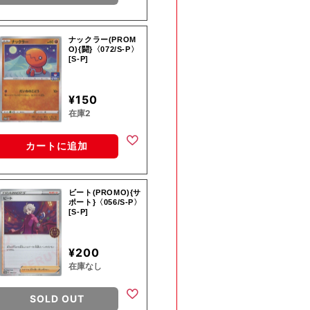
ナックラー(PROM
O){闘}〈072/S-P〉
[S-P]
¥150
在庫2
カートに追加
ビート(PROMO){サ
ポート}〈056/S-P〉
[S-P]
¥200
在庫なし
SOLD OUT