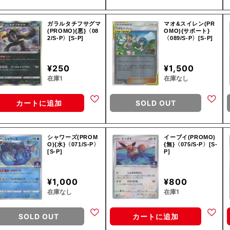
ガラルタチフサグマ
マオ&スイレン(PR
(PROMO){悪}〈08
OMO){サポート}
2/S-P〉[S-P]
〈089/S-P〉[S-P]
¥250
¥1,500
在庫1
在庫なし
カートに追加
SOLD OUT
シャワーズ(PROM
イーブイ(PROMO)
O){水}〈071/S-P〉
{無}〈075/S-P〉[S-
[S-P]
P]
¥1,000
¥800
在庫なし
在庫1
SOLD OUT
カートに追加