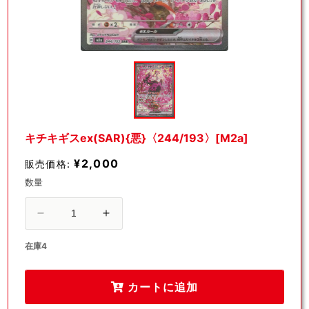
モ
ー
ダ
ル
で
メ
デ
キチキギスex(SAR){悪}〈244/193〉[M2a]
ィ
ア
¥2,000
販売価格:
(1)
を
数量
開
く
キ
キ
チ
チ
在庫4
キ
キ
ギ
ギ
カートに追加
ス
ス
ex(SAR)
ex(SAR)