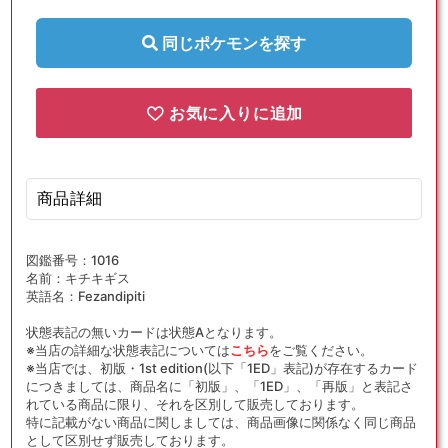
{悪}
{悪}
〈244/193〉
〈244/193〉
同じポケモンを探す
[M2a]
[M2a]
の
の
数
数
お気に入りに追加
量
量
を
を
減
増
商品詳細
ら
や
す
す
図鑑番号：1016
名前：キチキギス
英語名：Fezandipiti
状態表記の無いカードは状態Aとなります。
※当店の詳細な状態表記については
こちら
をご覧ください。
※当店では、初版・1st edition(以下「1ED」表記)が存在するカード
につきましては、商品名に「初版」、「1ED」、「再版」と表記さ
れている商品に限り、それを区別して販売しております。
特に記載がない商品に関しましては、商品画像に関係なく同じ商品
として区別せず販売しております。