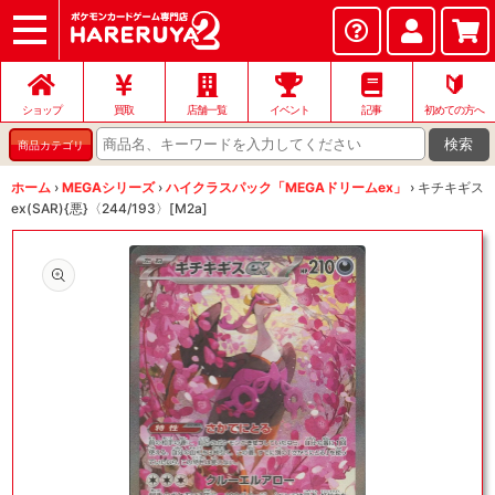
ショップ
店頭買取
ネット買取
店舗一覧
イベント
記事
ヘルプ
お問い合わせ
🔰
ショップ
買取
店舗一覧
イベント
記事
初めての方へ
検索
商品カテゴリ
ホーム
›
MEGAシリーズ
›
ハイクラスパック「MEGAドリームex」
›
キチキギス
ex(SAR){悪}〈244/193〉[M2a]