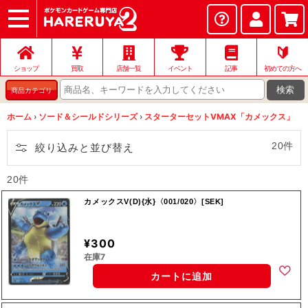
ショップ
店頭買取
ネット買取
店舗一覧
イベント
記事
ヘルプ
お問い合わせ
🔰
ショップ
買取
店舗一覧
イベント
記事
初めての方へ
検索
商品カテゴリ
ホーム
›
ソード＆シールドシリーズ
›
スターターセットVMAX「カメックス」
20件
絞り込みと並び替え
20件
カメックスV(D){水}〈001/020〉[SEK]
¥300
在庫7
カートに追加