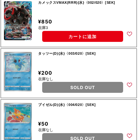
カメックスVMAX(RRR){水}〈002/020〉[SEK]
¥850
在庫3
カートに追加
タッツー(D){水}〈003/020〉[SEK]
¥200
在庫なし
SOLD OUT
ブイゼル(D){水}〈004/020〉[SEK]
¥50
在庫なし
SOLD OUT