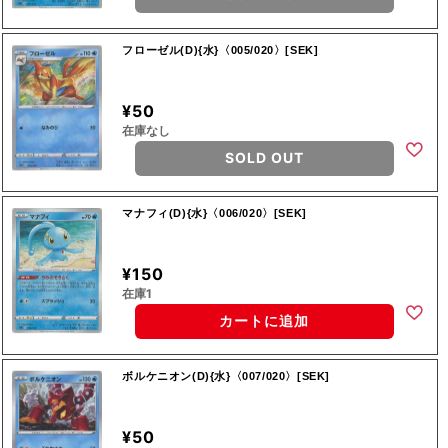
フローゼル(D){水}〈005/020〉[SEK]
¥50
在庫なし
SOLD OUT
マナフィ(D){水}〈006/020〉[SEK]
¥150
在庫1
カートに追加
ボルケニオン(D){水}〈007/020〉[SEK]
¥50