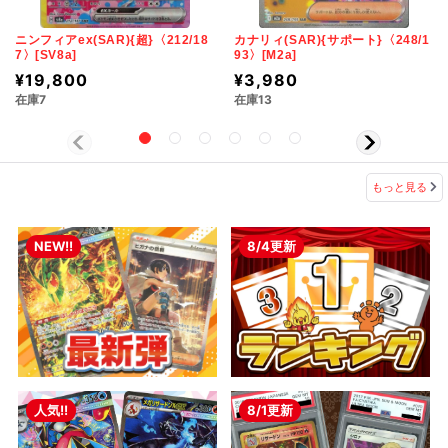
ニンフィアex(SAR){超}〈212/18
カナリィ(SAR){サポート}〈248/1
7〉[SV8a]
93〉[M2a]
¥19,800
¥3,980
在庫7
在庫13
もっと見る
NEW!!
8/4更新
人気!!
8/1更新