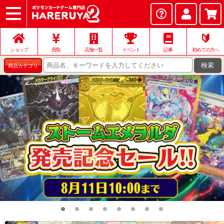
ショップ
店頭買取
ネット買取
店舗一覧
イベント
記事
ヘルプ
お問い合わせ
🔰
ショップ
買取
店舗一覧
イベント
記事
初めての方へ
検索
商品カテゴリ