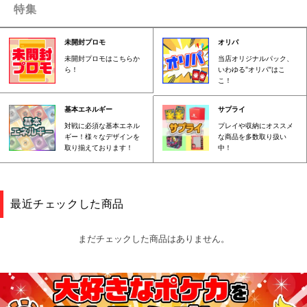
特集
未開封プロモ
オリパ
未開封プロモはこちらか
当店オリジナルパック、
ら！
いわゆる"オリパ"はこ
こ！
基本エネルギー
サプライ
対戦に必須な基本エネル
プレイや収納にオススメ
ギー！様々なデザインを
な商品を多数取り扱い
取り揃えております！
中！
最近チェックした商品
まだチェックした商品はありません。