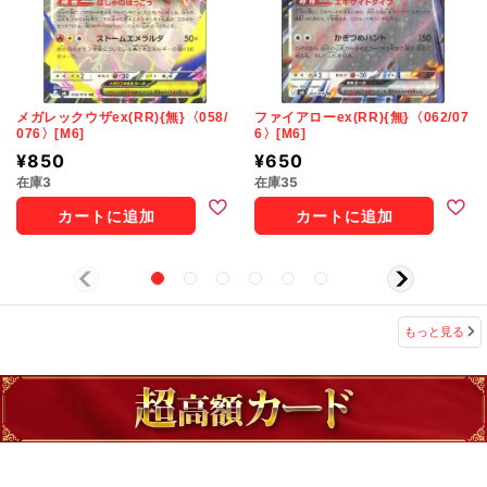
メガレックウザex(RR){無}〈058/
ファイアローex(RR){無}〈062/07
076〉[M6]
6〉[M6]
¥850
¥650
在庫3
在庫35
カートに追加
カートに追加
もっと見る