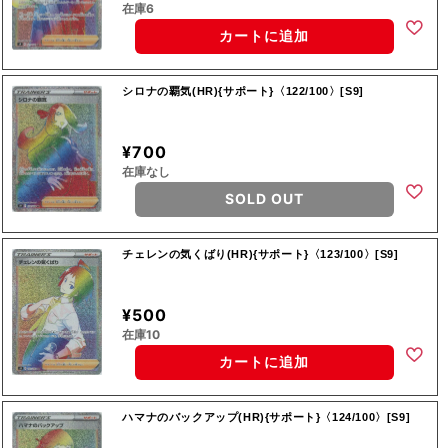
在庫6
カートに追加
シロナの覇気(HR){サポート}〈122/100〉[S9]
¥700
在庫なし
SOLD OUT
チェレンの気くばり(HR){サポート}〈123/100〉[S9]
¥500
在庫10
カートに追加
ハマナのバックアップ(HR){サポート}〈124/100〉[S9]