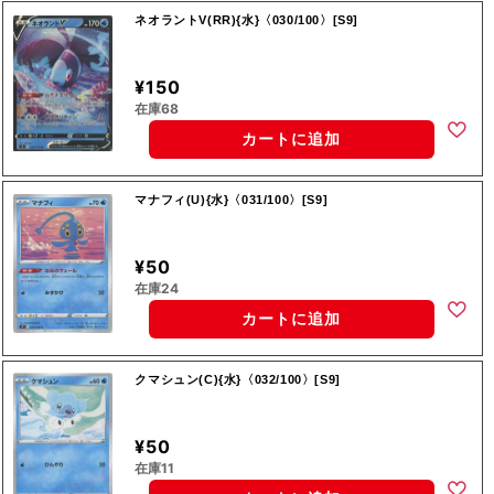
ネオラントV(RR){水}〈030/100〉[S9]
¥150
在庫68
カートに追加
マナフィ(U){水}〈031/100〉[S9]
¥50
在庫24
カートに追加
クマシュン(C){水}〈032/100〉[S9]
¥50
在庫11