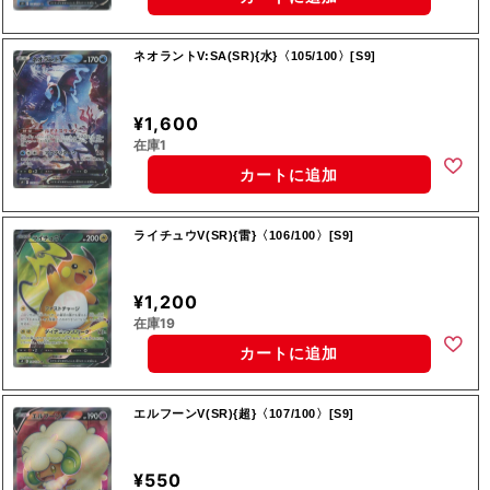
ネオラントV:SA(SR){水}〈105/100〉[S9]
¥1,600
在庫1
カートに追加
ライチュウV(SR){雷}〈106/100〉[S9]
¥1,200
在庫19
カートに追加
エルフーンV(SR){超}〈107/100〉[S9]
¥550