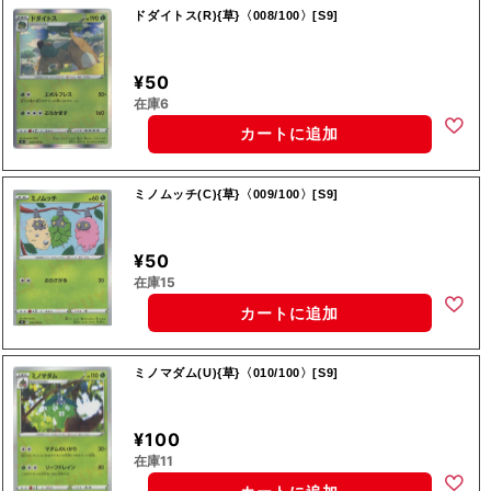
ドダイトス(R){草}〈008/100〉[S9]
¥50
在庫6
カートに追加
ミノムッチ(C){草}〈009/100〉[S9]
¥50
在庫15
カートに追加
ミノマダム(U){草}〈010/100〉[S9]
¥100
在庫11