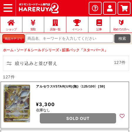
ショップ
店頭買取
ネット買取
店舗一覧
イベント
記事
ヘルプ
お問い合わせ
🔰
ショップ
買取
店舗一覧
イベント
記事
初めての方へ
検索
商品カテゴリ
ホーム
›
ソード＆シールドシリーズ
›
拡張パック「スターバース」
127件
絞り込みと並び替え
127件
アルセウスVSTAR(UR){無}〈125/100〉[S9]
¥3,300
在庫なし
SOLD OUT