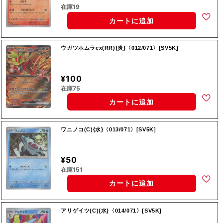
在庫19
カートに追加
ウガツホムラex(RR){炎}〈012/071〉[SV5K]
¥100
在庫75
カートに追加
ワニノコ(C){水}〈013/071〉[SV5K]
¥50
在庫151
カートに追加
アリゲイツ(C){水}〈014/071〉[SV5K]