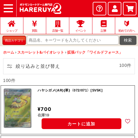
ショップ
店頭買取
ネット買取
店舗一覧
イベント
記事
ヘルプ
お問い合わせ
🔰
ショップ
買取
店舗一覧
イベント
記事
初めての方へ
検索
商品カテゴリ
ホーム
›
スカーレット&バイオレット
›
拡張パック「ワイルドフォース」
100件
絞り込みと並び替え
100件
ハヤシガメ(AR){草}〈072/071〉[SV5K]
¥700
在庫19
カートに追加