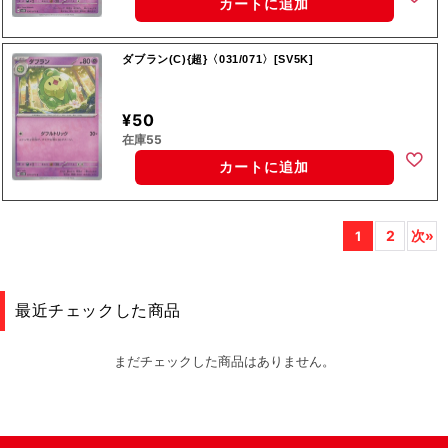
カートに追加
ダブラン(C){超}〈031/071〉[SV5K]
¥50
在庫55
カートに追加
2
次»
1
最近チェックした商品
まだチェックした商品はありません。