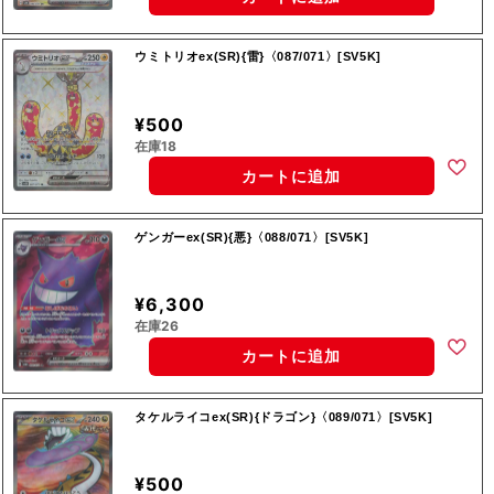
ウミトリオex(SR){雷}〈087/071〉[SV5K]
¥500
在庫18
カートに追加
ゲンガーex(SR){悪}〈088/071〉[SV5K]
¥6,300
在庫26
カートに追加
タケルライコex(SR){ドラゴン}〈089/071〉[SV5K]
¥500