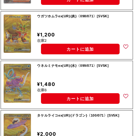
ウガツホムラex(UR){炎}〈098/071〉[SV5K]
¥1,200
在庫2
カートに追加
ウネルミナモex(UR){水}〈099/071〉[SV5K]
¥1,480
在庫6
カートに追加
タケルライコex(UR){ドラゴン}〈100/071〉[SV5K]
¥2,000