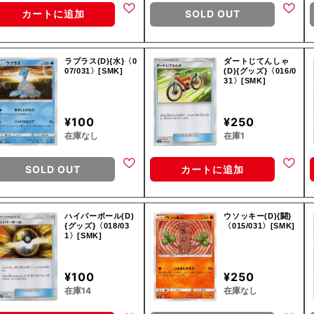
カートに追加
SOLD OUT
ラプラス(D){水}〈0
ダートじてんしゃ
07/031〉[SMK]
(D){グッズ}〈016/0
31〉[SMK]
¥100
¥250
在庫なし
在庫1
SOLD OUT
カートに追加
ハイパーボール(D)
ウソッキー(D){闘}
{グッズ}〈018/03
〈015/031〉[SMK]
1〉[SMK]
¥100
¥250
在庫14
在庫なし