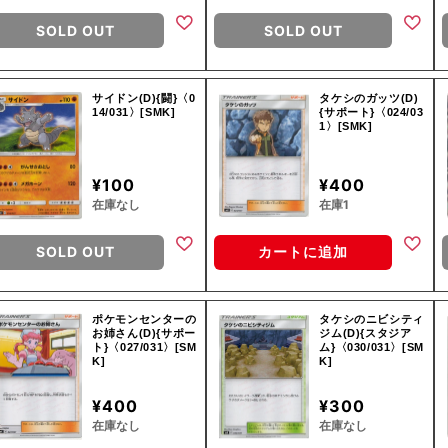
SOLD OUT
SOLD OUT
サイドン(D){闘}〈0
タケシのガッツ(D)
14/031〉[SMK]
{サポート}〈024/03
1〉[SMK]
¥100
¥400
在庫なし
在庫1
SOLD OUT
カートに追加
ポケモンセンターの
タケシのニビシティ
お姉さん(D){サポー
ジム(D){スタジア
ト}〈027/031〉[SM
ム}〈030/031〉[SM
K]
K]
¥400
¥300
在庫なし
在庫なし