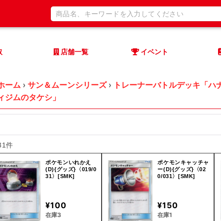
取
店舗一覧
イベント
ホーム
›
サン＆ムーンシリーズ
›
トレーナーバトルデッキ「ハ
ィジムのタケシ」
31件
ポケモンいれかえ
ポケモンキャッチャ
(D){グッズ}〈019/0
ー(D){グッズ}〈02
31〉[SMK]
0/031〉[SMK]
¥100
¥150
在庫3
在庫1