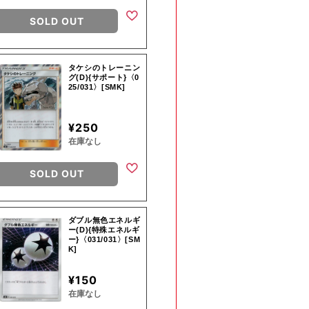
SOLD OUT
タケシのトレーニン
グ(D){サポート}〈0
25/031〉[SMK]
¥250
在庫なし
SOLD OUT
ダブル無色エネルギ
ー(D){特殊エネルギ
ー}〈031/031〉[SM
K]
¥150
在庫なし