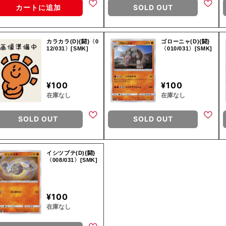
カートに追加
SOLD OUT
カラカラ(D){闘}〈0
ゴローニャ(D){闘}
12/031〉[SMK]
〈010/031〉[SMK]
¥100
¥100
在庫なし
在庫なし
SOLD OUT
SOLD OUT
イシツブテ(D){闘}
〈008/031〉[SMK]
¥100
在庫なし