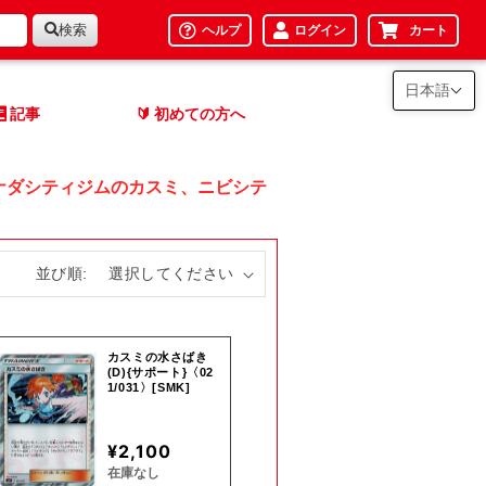
検索
ヘルプ
ログイン
カート
日本語
記事
初めての方へ
🔰
ナダシティジムのカスミ、ニビシテ
並び順:
カスミの水さばき
(D){サポート}〈02
1/031〉[SMK]
¥2,100
在庫なし