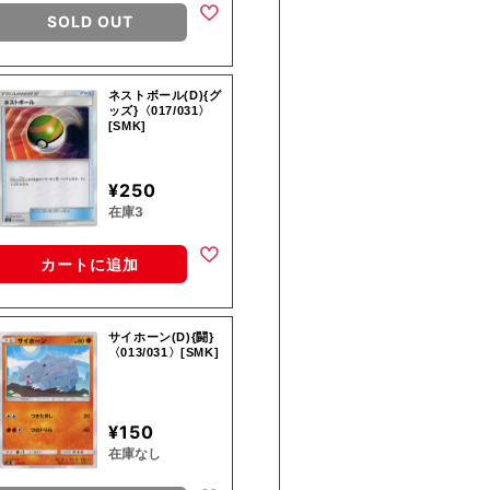
SOLD OUT
ネストボール(D){グ
ッズ}〈017/031〉
[SMK]
¥250
在庫3
カートに追加
サイホーン(D){闘}
〈013/031〉[SMK]
¥150
在庫なし