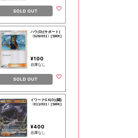
SOLD OUT
ハウ(D){サポート}
〈026/031〉[SMK]
¥100
在庫なし
SOLD OUT
イワークGX(D){闘}
〈011/031〉[SMK]
¥400
在庫なし