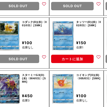
SOLD OUT
SOLD OUT
コダック(D){水}〈0
タッツー(D){水}〈0
01/031〉[SMK]
02/031〉[SMK]
¥100
¥150
在庫なし
在庫1
SOLD OUT
カートに追加
スターミーGX(D)
コイキング(D){水}
{水}〈004/031〉[S
〈005/031〉[SMK]
MK]
¥450
¥100
在庫3
在庫なし