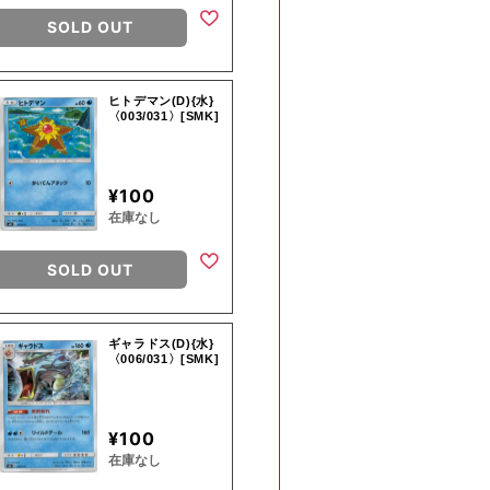
SOLD OUT
ヒトデマン(D){水}
〈003/031〉[SMK]
¥100
在庫なし
SOLD OUT
ギャラドス(D){水}
〈006/031〉[SMK]
¥100
在庫なし