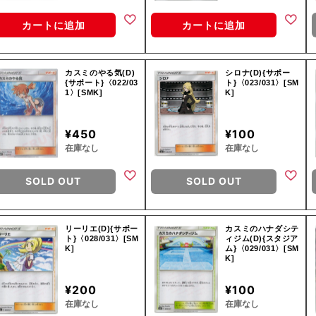
カートに追加
カートに追加
カスミのやる気(D)
シロナ(D){サポー
{サポート}〈022/03
ト}〈023/031〉[SM
1〉[SMK]
K]
¥450
¥100
在庫なし
在庫なし
SOLD OUT
SOLD OUT
リーリエ(D){サポー
カスミのハナダシテ
ト}〈028/031〉[SM
ィジム(D){スタジア
K]
ム}〈029/031〉[SM
K]
¥200
¥100
在庫なし
在庫なし