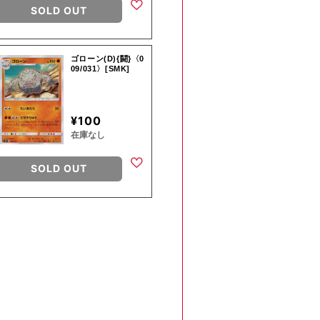
SOLD OUT
ゴローン(D){闘}〈0
09/031〉[SMK]
¥100
在庫なし
SOLD OUT