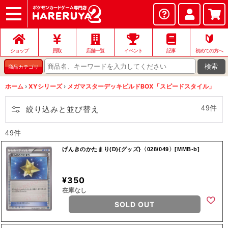
ショップ
店頭買取
ネット買取
店舗一覧
イベント
記事
ヘルプ
お問い合わせ
🔰
ショップ
買取
店舗一覧
イベント
記事
初めての方へ
検索
商品カテゴリ
ホーム
›
XYシリーズ
›
メガマスターデッキビルドBOX「スピードスタイル」
49件
絞り込みと並び替え
49件
げんきのかたまり(D){グッズ}〈028/049〉[MMB-b]
¥350
在庫なし
SOLD OUT