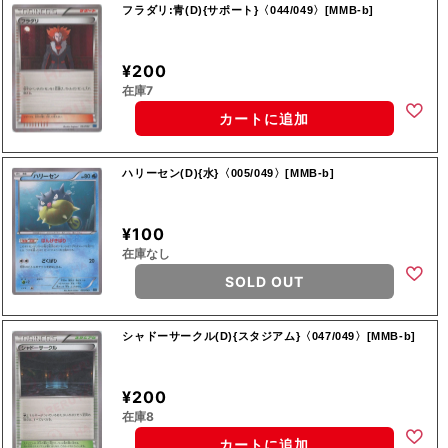
フラダリ:青(D){サポート}〈044/049〉[MMB-b]
¥200
在庫7
カートに追加
ハリーセン(D){水}〈005/049〉[MMB-b]
¥100
在庫なし
SOLD OUT
シャドーサークル(D){スタジアム}〈047/049〉[MMB-b]
¥200
在庫8
カートに追加