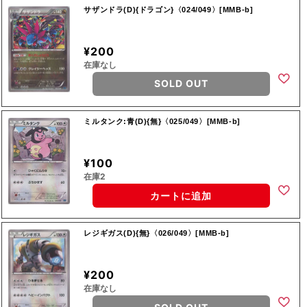
サザンドラ(D){ドラゴン}〈024/049〉[MMB-b]
¥200
在庫なし
SOLD OUT
ミルタンク:青(D){無}〈025/049〉[MMB-b]
¥100
在庫2
カートに追加
レジギガス(D){無}〈026/049〉[MMB-b]
¥200
在庫なし