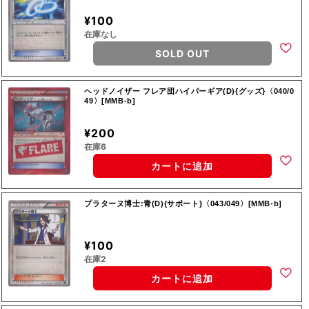
¥100
在庫なし
SOLD OUT
ヘッドノイザー フレア団ハイパーギア(D){グッズ}〈040/0
49〉[MMB-b]
¥200
在庫6
カートに追加
プラターヌ博士:青(D){サポート}〈043/049〉[MMB-b]
¥100
在庫2
カートに追加