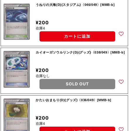
うねりの大海(D){スタジアム}〈046/049〉[MMB-b]
¥200
在庫4
カートに追加
カイオーガソウルリンク(D){グッズ}〈038/049〉[MMB-b]
¥200
在庫なし
SOLD OUT
かたいおまもり(D){グッズ}〈036/049〉[MMB-b]
¥200
在庫4