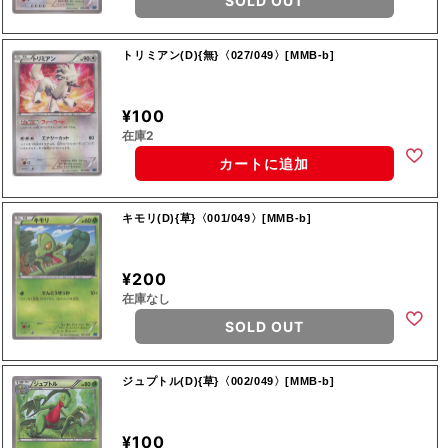
SOLD OUT
トリミアン(D){無}〈027/049〉[MMB-b]
¥100
在庫2
カートに追加
キモリ(D){草}〈001/049〉[MMB-b]
¥200
在庫なし
SOLD OUT
ジュプトル(D){草}〈002/049〉[MMB-b]
¥100