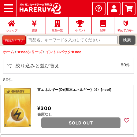
ショップ
店頭買取
ネット買取
店舗一覧
イベント
記事
ヘルプ
お問い合わせ
🔰
ショップ
買取
店舗一覧
イベント
記事
初めての方へ
検索
商品カテゴリ
ホーム
›
★neoシリーズ
›
イントロパック★neo
80件
絞り込みと並び替え
80件
雷エネルギー(D){基本エネルギー}〈9〉[neoI]
¥300
在庫なし
SOLD OUT