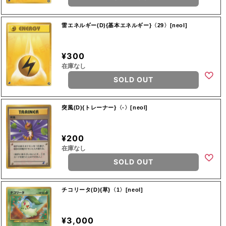
雷エネルギー(D){基本エネルギー}〈29〉[neoI]
¥300
在庫なし
SOLD OUT
突風(D){トレーナー}〈-〉[neoI]
¥200
在庫なし
SOLD OUT
チコリータ(D){草}〈1〉[neoI]
¥3,000