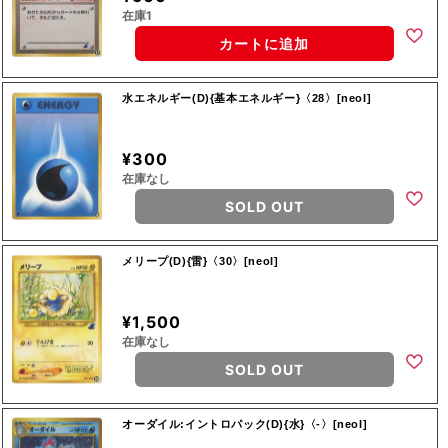
在庫1
カートに追加
水エネルギー(D){基本エネルギー}〈28〉[neoI]
¥300
在庫なし
SOLD OUT
メリープ(D){雷}〈30〉[neoI]
¥1,500
在庫なし
SOLD OUT
オーダイル:イントロパック(D){水}〈-〉[neoI]