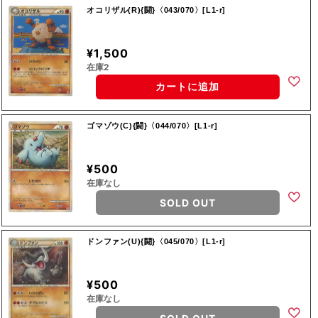
オコリザル(R){闘}〈043/070〉[L1-r]
¥1,500
在庫2
カートに追加
ゴマゾウ(C){闘}〈044/070〉[L1-r]
¥500
在庫なし
SOLD OUT
ドンファン(U){闘}〈045/070〉[L1-r]
¥500
在庫なし