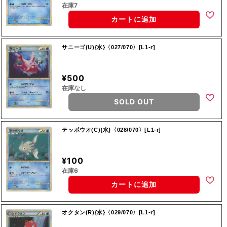
在庫7
カートに追加
サニーゴ(U){水}〈027/070〉[L1-r]
¥500
在庫なし
SOLD OUT
テッポウオ(C){水}〈028/070〉[L1-r]
¥100
在庫6
カートに追加
オクタン(R){水}〈029/070〉[L1-r]