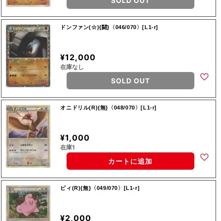
SOLD OUT
ドンファン(☆){闘}〈046/070〉[L1-r]
¥12,000
在庫なし
SOLD OUT
オニドリル(R){無}〈048/070〉[L1-r]
¥1,000
在庫1
カートに追加
ピィ(R){無}〈049/070〉[L1-r]
¥2,000