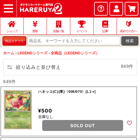
ショップ
店頭買取
ネット買取
店舗一覧
イベント
記事
ヘルプ
お問い合わせ
🔰
ショップ
買取
店舗一覧
イベント
記事
初めての方へ
検索
商品カテゴリ
ホーム
›
LEGENDシリーズ
›
全商品（LEGENDシリーズ）
849件
絞り込みと並び替え
849件
ハネッコ(C){草}〈006/070〉[L1-r]
¥500
在庫なし
SOLD OUT