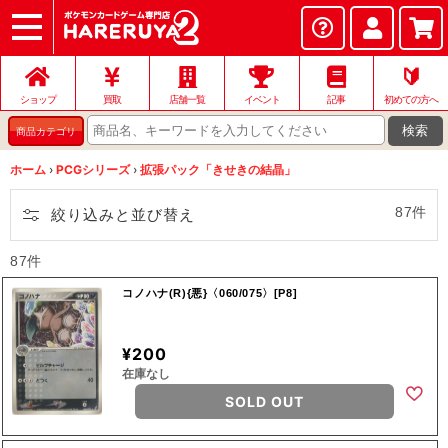
ショップ
店頭買取
ネット買取
店舗一覧
イベント
記事
ヘルプ
お問い合わせ
🔰
ショップ
買取
店舗一覧
イベント
記事
初めての方へ
検索
商品カテゴリ
ホーム
›
PCGシリーズ
›
拡張パック「きせきの結晶」
87件
絞り込みと並び替え
87件
コノハナ(R){悪}〈060/075〉[P8]
¥200
在庫なし
SOLD OUT