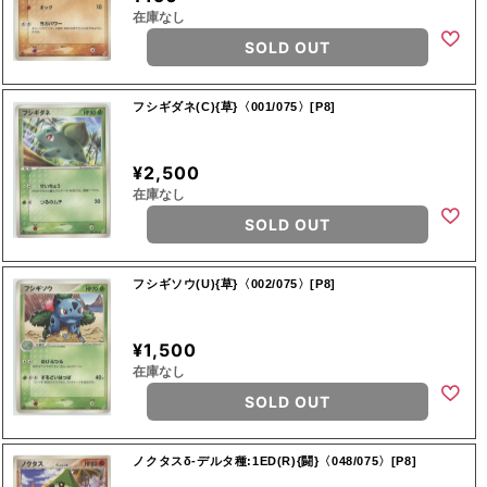
在庫なし
SOLD OUT
フシギダネ(C){草}〈001/075〉[P8]
¥2,500
在庫なし
SOLD OUT
フシギソウ(U){草}〈002/075〉[P8]
¥1,500
在庫なし
SOLD OUT
ノクタスδ-デルタ種:1ED(R){闘}〈048/075〉[P8]