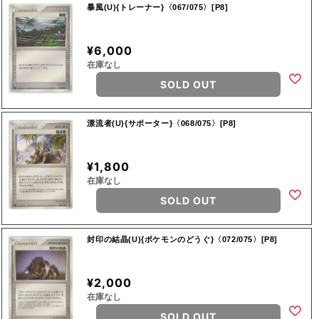
暴風(U){トレーナー}〈067/075〉[P8]
¥6,000
在庫なし
SOLD OUT
漂流者(U){サポーター}〈068/075〉[P8]
¥1,800
在庫なし
SOLD OUT
封印の結晶(U){ポケモンのどうぐ}〈072/075〉[P8]
¥2,000
在庫なし
SOLD OUT