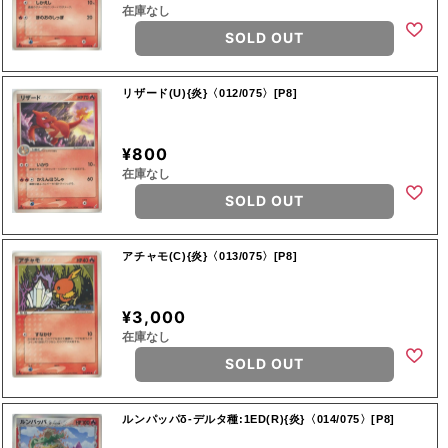
在庫なし
SOLD OUT
リザード(U){炎}〈012/075〉[P8]
¥800
在庫なし
SOLD OUT
アチャモ(C){炎}〈013/075〉[P8]
¥3,000
在庫なし
SOLD OUT
ルンパッパδ-デルタ種:1ED(R){炎}〈014/075〉[P8]