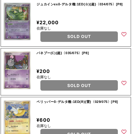
ジュカインexδ-デルタ種:1ED(☆){超}〈034/075〉[P8]
¥22,000
在庫なし
SOLD OUT
バネブー(C){超}〈035/075〉[P8]
¥200
在庫なし
SOLD OUT
ペリッパーδ-デルタ種:1ED(R){雷}〈029/075〉[P8]
¥600
在庫なし