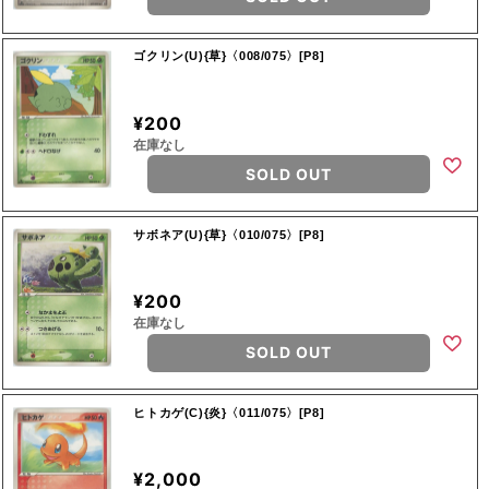
ゴクリン(U){草}〈008/075〉[P8]
¥200
在庫なし
SOLD OUT
サボネア(U){草}〈010/075〉[P8]
¥200
在庫なし
SOLD OUT
ヒトカゲ(C){炎}〈011/075〉[P8]
¥2,000