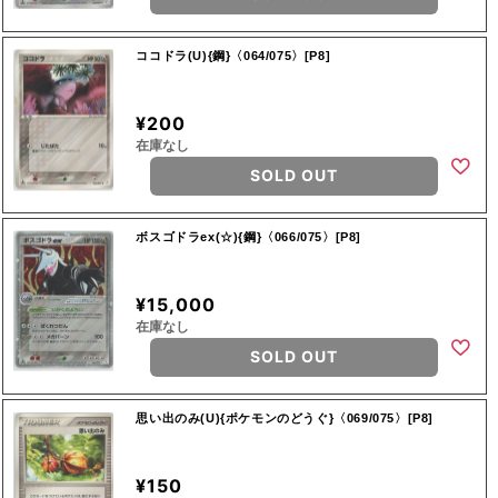
ココドラ(U){鋼}〈064/075〉[P8]
¥200
在庫なし
SOLD OUT
ボスゴドラex(☆){鋼}〈066/075〉[P8]
¥15,000
在庫なし
SOLD OUT
思い出のみ(U){ポケモンのどうぐ}〈069/075〉[P8]
¥150