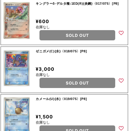
キングラーδ-デルタ種:1ED(R){炎鋼}〈017/075〉[P8]
¥600
在庫なし
SOLD OUT
ゼニガメ(C){水}〈018/075〉[P8]
¥3,000
在庫なし
SOLD OUT
カメール(U){水}〈019/075〉[P8]
¥1,500
在庫なし
SOLD OUT