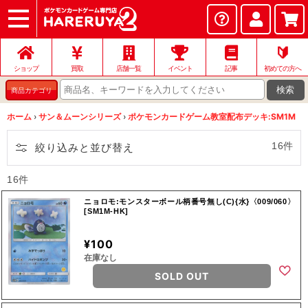
ショップ
店頭買取
ネット買取
店舗一覧
イベント
記事
ヘルプ
お問い合わせ
🔰
ショップ
買取
店舗一覧
イベント
記事
初めての方へ
検索
商品カテゴリ
ホーム
›
サン＆ムーンシリーズ
›
ポケモンカードゲーム教室配布デッキ:SM1M
16件
絞り込みと並び替え
16件
ニョロモ:モンスターボール柄番号無し(C){水}〈009/060〉
[SM1M-HK]
¥100
在庫なし
SOLD OUT