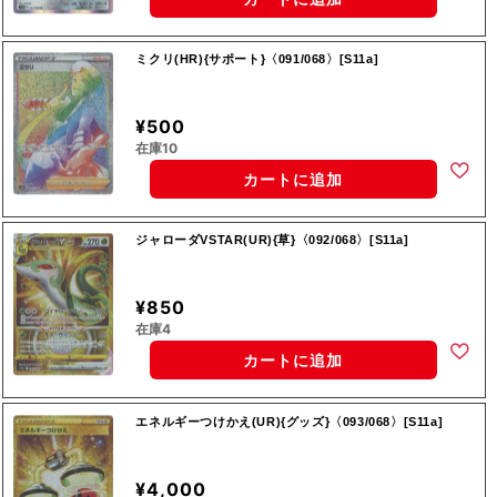
ミクリ(HR){サポート}〈091/068〉[S11a]
¥500
在庫10
カートに追加
ジャローダVSTAR(UR){草}〈092/068〉[S11a]
¥850
在庫4
カートに追加
エネルギーつけかえ(UR){グッズ}〈093/068〉[S11a]
¥4,000