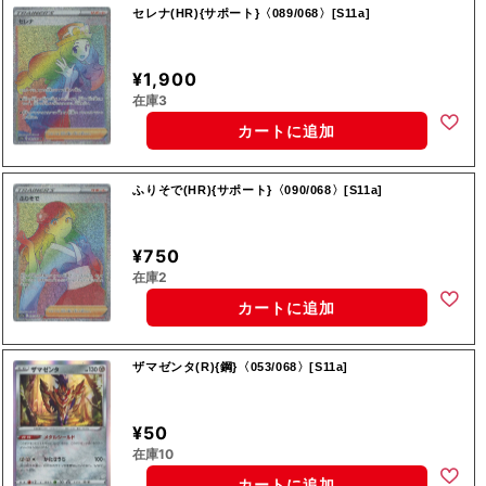
セレナ(HR){サポート}〈089/068〉[S11a]
¥1,900
在庫3
カートに追加
ふりそで(HR){サポート}〈090/068〉[S11a]
¥750
在庫2
カートに追加
ザマゼンタ(R){鋼}〈053/068〉[S11a]
¥50
在庫10
カートに追加