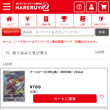
ショップ
店頭買取
ネット買取
店舗一覧
イベント
記事
ヘルプ
お問い合わせ
🔰
ショップ
買取
店舗一覧
イベント
記事
初めての方へ
検索
商品カテゴリ
ホーム
›
ソード＆シールドシリーズ
›
強化拡張パック「白熱のアルカナ」
140件
絞り込みと並び替え
140件
テールナー(CHR){炎}〈069/068〉[S11a]
¥700
在庫7
カートに追加