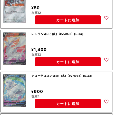
¥50
在庫12
カートに追加
レシラムV(SR){炎}〈076/068〉[S11a]
¥1,400
在庫13
カートに追加
アローラロコンV(SR){水}〈077/068〉[S11a]
¥600
在庫4
カートに追加