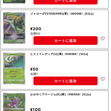
カートに追加
ジャローダVSTAR(RRR){草}〈006/068〉[S11a]
¥200
在庫60
カートに追加
ヒスイドレディア(U){草}〈008/068〉[S11a]
¥50
在庫7
カートに追加
かがやくアマージョ(K){草}〈009/068〉[S11a]
¥100