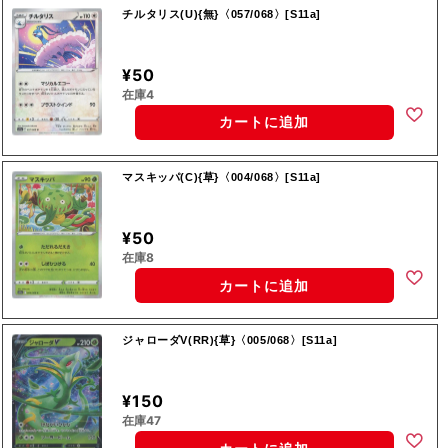
チルタリス(U){無}〈057/068〉[S11a]
¥50
在庫4
カートに追加
マスキッパ(C){草}〈004/068〉[S11a]
¥50
在庫8
カートに追加
ジャローダV(RR){草}〈005/068〉[S11a]
¥150
在庫47