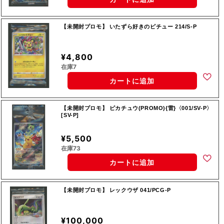
【未開封プロモ】 いたずら好きのピチュー 214/S-P
¥4,800
在庫7
カートに追加
【未開封プロモ】 ピカチュウ(PROMO){雷}〈001/SV-P〉
[SV-P]
¥5,500
在庫73
カートに追加
【未開封プロモ】 レックウザ 041/PCG-P
¥100,000