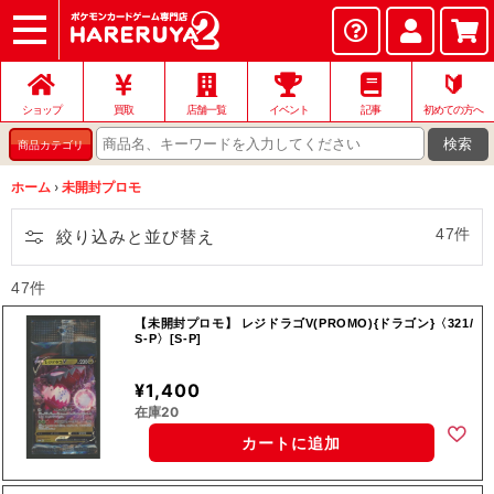
ショップ
店頭買取
ネット買取
店舗一覧
イベント
記事
ヘルプ
お問い合わせ
🔰
ショップ
買取
店舗一覧
イベント
記事
初めての方へ
検索
商品カテゴリ
ホーム
›
未開封プロモ
47件
絞り込みと並び替え
47件
【未開封プロモ】 レジドラゴV(PROMO){ドラゴン}〈321/
S-P〉[S-P]
¥1,400
在庫20
カートに追加