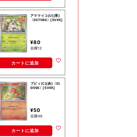
アママイコ(U){草}
〈007/066〉[SV4K]
¥80
在庫12
カートに追加
ブビィ(C){炎}〈01
0/066〉[SV4K]
¥50
在庫46
カートに追加