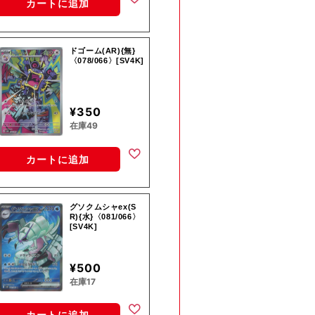
カートに追加
ドゴーム(AR){無}
〈078/066〉[SV4K]
¥350
在庫49
カートに追加
グソクムシャex(S
R){水}〈081/066〉
[SV4K]
¥500
在庫17
カートに追加