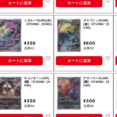
カートに追加
カートに追加
ミガルーサ(AR){水}
サケブシッポ(AR)
〈070/066〉[SV4K]
{超}〈071/066〉[S
V4K]
¥350
¥600
在庫42
在庫38
カートに追加
カートに追加
キョジオーン(AR)
チヲハウハネ(AR)
{闘}〈073/066〉[S
{闘}〈074/066〉[S
V4K]
V4K]
¥350
¥300
在庫66
在庫96