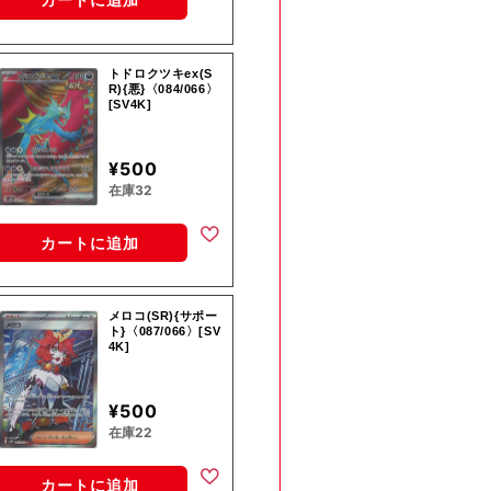
トドロクツキex(S
R){悪}〈084/066〉
[SV4K]
¥500
在庫32
カートに追加
メロコ(SR){サポー
ト}〈087/066〉[SV
4K]
¥500
在庫22
カートに追加