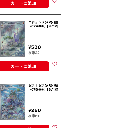
カートに追加
コジョンド(AR){闘}
〈072/066〉[SV4K]
¥500
在庫22
カートに追加
ダストダス(AR){悪}
〈075/066〉[SV4K]
¥350
在庫61