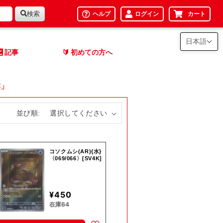
検索
ヘルプ
ログイン
カート
日本語
記事
初めての方へ
🔰
哮」
並び順:
コソクムシ(AR){水}
〈069/066〉[SV4K]
¥450
在庫64