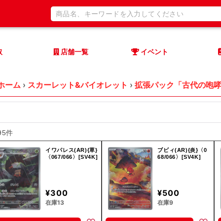
取
店舗一覧
イベント
ホーム
›
スカーレット&バイオレット
›
拡張パック「古代の咆
95件
イワパレス(AR){草}
ブビィ(AR){炎}〈0
〈067/066〉[SV4K]
68/066〉[SV4K]
¥300
¥500
在庫13
在庫9