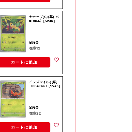
ヤナップ(C){草}〈0
01/066〉[SV4K]
¥50
在庫12
カートに追加
イシズマイ(C){草}
〈004/066〉[SV4K]
¥50
在庫22
カートに追加