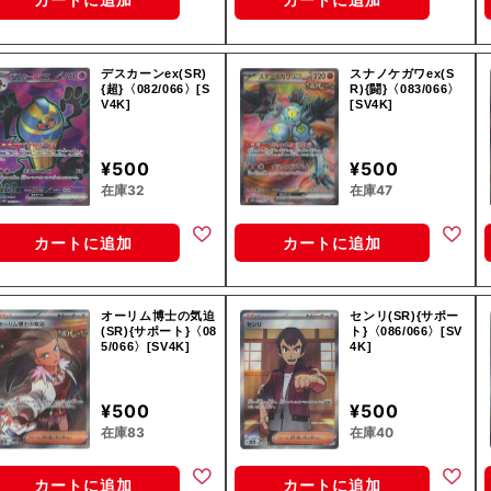
デスカーンex(SR)
スナノケガワex(S
{超}〈082/066〉[S
R){闘}〈083/066〉
V4K]
[SV4K]
¥500
¥500
在庫32
在庫47
カートに追加
カートに追加
オーリム博士の気迫
センリ(SR){サポー
(SR){サポート}〈08
ト}〈086/066〉[SV
5/066〉[SV4K]
4K]
¥500
¥500
在庫83
在庫40
カートに追加
カートに追加