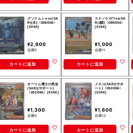
グソクムシャex(SA
スナノケガワex(SA
R){水}〈088/066〉
R){闘}〈089/066〉
[SV4K]
[SV4K]
¥2,900
¥1,000
在庫5
在庫11
カートに追加
カートに追加
オーリム博士の気迫
メロコ(SAR){サポ
(SAR){サポート}
ート}〈092/066〉
〈091/066〉[SV4K]
[SV4K]
¥1,300
¥1,600
在庫9
在庫12
カートに追加
カートに追加