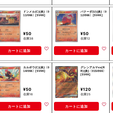
ドンメル(C){炎}〈0
バクーダ(U){炎}〈0
11/066〉[SV4K]
12/066〉[SV4K]
¥50
¥50
在庫38
在庫12
カートに追加
カートに追加
カルボウ(C){炎}〈0
グレンアルマex(R
14/066〉[SV4K]
R){炎}〈015/066〉
[SV4K]
¥50
¥120
在庫16
在庫25
カートに追加
カートに追加