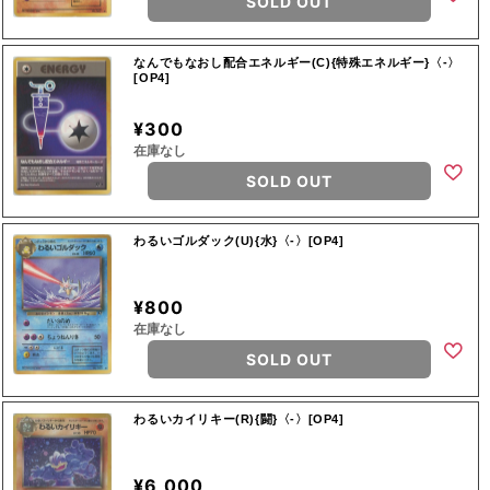
SOLD OUT
なんでもなおし配合エネルギー(C){特殊エネルギー}〈-〉
[OP4]
¥300
在庫なし
SOLD OUT
わるいゴルダック(U){水}〈-〉[OP4]
¥800
在庫なし
SOLD OUT
わるいカイリキー(R){闘}〈-〉[OP4]
¥6,000