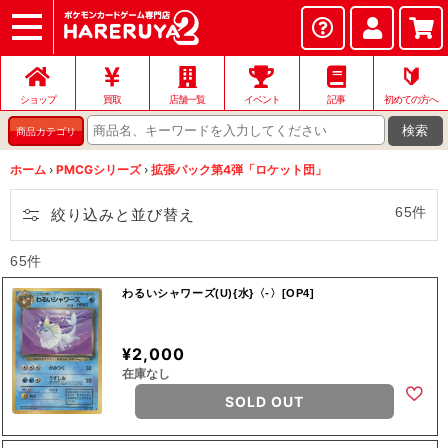
ショップ
店頭買取
ネット買取
店舗一覧
イベント
記事
ヘルプ
お問い合わせ
🔰
ショップ
買取
店舗一覧
イベント
記事
初めての方へ
検索
商品カテゴリ
ホーム
›
PMCGシリーズ
›
拡張パック第4弾「ロケット団」
65件
絞り込みと並び替え
65件
わるいシャワーズ(U){水}〈-〉[OP4]
¥2,000
在庫なし
SOLD OUT