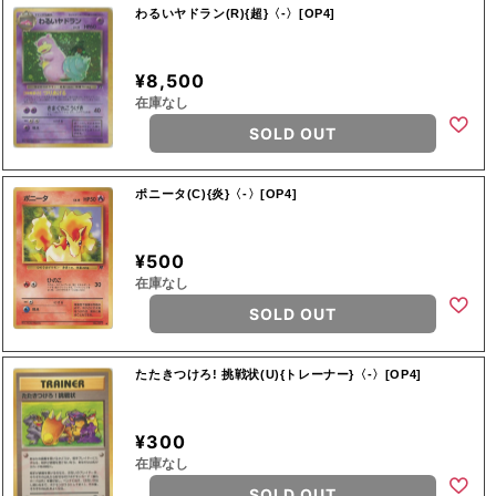
わるいヤドラン(R){超}〈-〉[OP4]
¥8,500
在庫なし
SOLD OUT
ポニータ(C){炎}〈-〉[OP4]
¥500
在庫なし
SOLD OUT
たたきつけろ! 挑戦状(U){トレーナー}〈-〉[OP4]
¥300
在庫なし
SOLD OUT