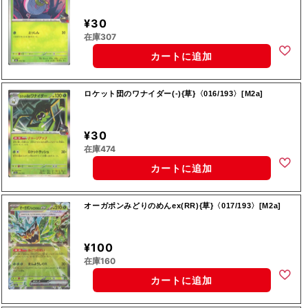
¥30
在庫307
カートに追加
ロケット団のワナイダー(-){草}〈016/193〉[M2a]
¥30
在庫474
カートに追加
オーガポンみどりのめんex(RR){草}〈017/193〉[M2a]
¥100
在庫160
カートに追加