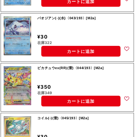
カートに追加
パオジアン(-){水}〈043/193〉[M2a]
¥30
在庫322
カートに追加
ピカチュウex(RR){雷}〈044/193〉[M2a]
¥350
在庫349
カートに追加
コイル(-){雷}〈045/193〉[M2a]
¥30