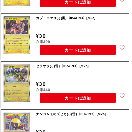
カートに追加
カプ・コケコ(-){雷}〈054/193〉[M2a]
¥30
在庫399
カートに追加
ゼラオラ(-){雷}〈055/193〉[M2a]
¥30
在庫440
カートに追加
ナンジャモのズピカ(-){雷}〈056/193〉[M2a]