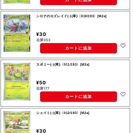
シロナのロズレイド(-){草}〈010/193〉[M2a]
¥30
在庫353
カートに追加
スボミー(-){草}〈011/193〉[M2a]
¥50
在庫177
カートに追加
シェイミ(-){草}〈012/193〉[M2a]
¥30