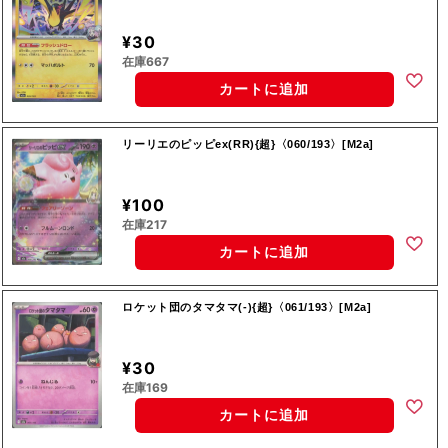
¥30
在庫667
カートに追加
リーリエのピッピex(RR){超}〈060/193〉[M2a]
¥100
在庫217
カートに追加
ロケット団のタマタマ(-){超}〈061/193〉[M2a]
¥30
在庫169
カートに追加