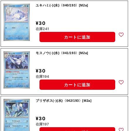
ユキハミ(-){水}〈040/193〉[M2a]
¥30
在庫241
カートに追加
モスノウ(-){水}〈041/193〉[M2a]
¥30
在庫194
カートに追加
ブリザポス(-){水}〈042/193〉[M2a]
¥30
在庫197