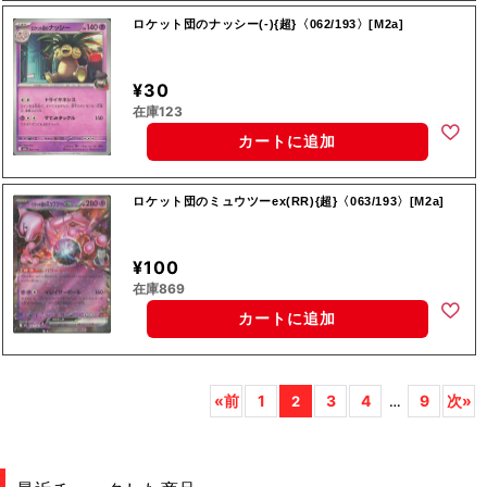
ロケット団のナッシー(-){超}〈062/193〉[M2a]
¥30
在庫123
カートに追加
ロケット団のミュウツーex(RR){超}〈063/193〉[M2a]
¥100
在庫869
カートに追加
«前
1
3
4
9
次»
2
…