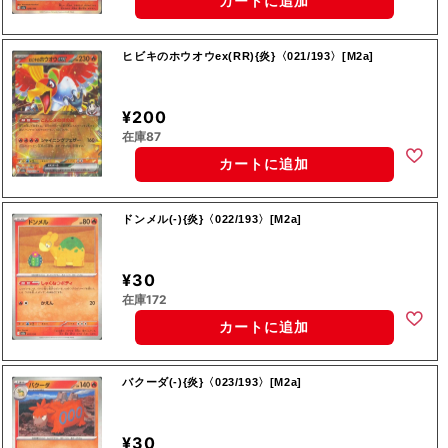
カートに追加
ヒビキのホウオウex(RR){炎}〈021/193〉[M2a]
¥200
在庫87
カートに追加
ドンメル(-){炎}〈022/193〉[M2a]
¥30
在庫172
カートに追加
バクーダ(-){炎}〈023/193〉[M2a]
¥30