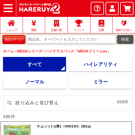
ショップ
店頭買取
ネット買取
店舗一覧
イベント
記事
ヘルプ
お問い合わせ
🔰
ショップ
買取
店舗一覧
イベント
記事
初めての方へ
検索
商品カテゴリ
ホーム
›
MEGAシリーズ
›
ハイクラスパック「MEGAドリームex」
すべて
ハイレアリティ
ノーマル
ミラー
496件
絞り込みと並び替え
496件
ケムッソ(-){草}〈004/193〉[M2a]