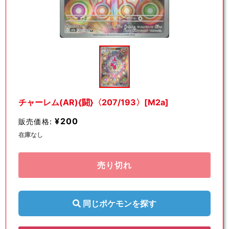
モ
ー
ダ
ル
で
メ
デ
チャーレム(AR){闘}〈207/193〉[M2a]
ィ
ア
¥200
販売価格:
(1)
を
在庫なし
開
く
売り切れ
同じポケモンを探す