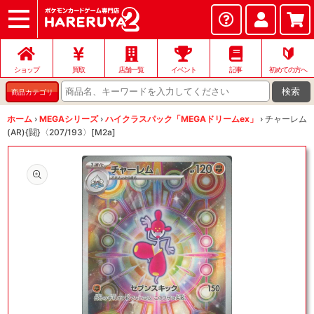
ショップ
店頭買取
ネット買取
店舗一覧
イベント
記事
ヘルプ
お問い合わせ
🔰
ショップ
買取
店舗一覧
イベント
記事
初めての方へ
検索
商品カテゴリ
ホーム
›
MEGAシリーズ
›
ハイクラスパック「MEGAドリームex」
›
チャーレム
(AR){闘}〈207/193〉[M2a]