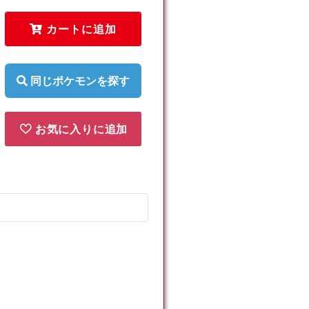
ラ
ラ
(-)
(-)
カートに追加
{雷}
{雷}
〈266/742〉
〈266/742〉
[MC]
[MC]
同じポケモンを探す
の
の
数
数
量
量
お気に入りに追加
を
を
減
増
ら
や
す
す