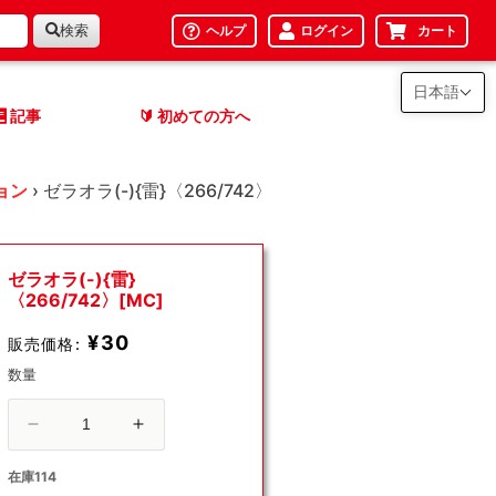
検索
ヘルプ
ログイン
カート
日本語
記事
初めての方へ
🔰
ョン
›
ゼラオラ(-){雷}〈266/742〉
ゼラオラ(-){雷}
〈266/742〉[MC]
¥30
販売価格:
数量
ゼ
ゼ
ラ
ラ
在庫114
オ
オ