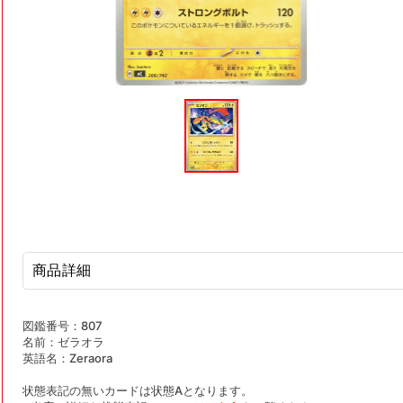
モ
ー
ダ
ル
で
メ
デ
ィ
ア
(1)
を
開
商品詳細
く
図鑑番号：807
名前：ゼラオラ
英語名：Zeraora
状態表記の無いカードは状態Aとなります。