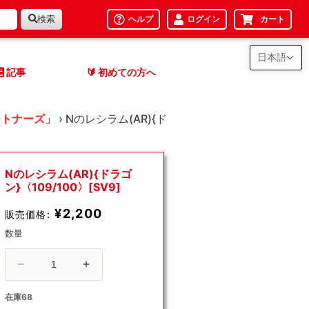
検索
ヘルプ
ログイン
カート
日本語
記事
初めての方へ
🔰
ートナーズ」
›
Nのレシラム(AR){ド
Nのレシラム(AR){ドラゴ
ン}〈109/100〉[SV9]
¥2,200
販売価格:
数量
N
N
の
の
在庫68
レ
レ