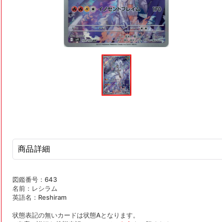
モ
ー
ダ
ル
で
メ
デ
ィ
ア
(1)
を
開
商品詳細
く
図鑑番号：643
名前：レシラム
英語名：Reshiram
状態表記の無いカードは状態Aとなります。