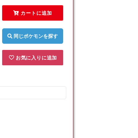
シ
シ
ラ
ラ
カートに追加
ム
ム
(AR)
(AR)
{ド
{ド
同じポケモンを探す
ラ
ラ
ゴ
ゴ
ン}
ン}
お気に入りに追加
〈109/100〉
〈109/100〉
[SV9]
[SV9]
の
の
数
数
量
量
を
を
減
増
ら
や
す
す