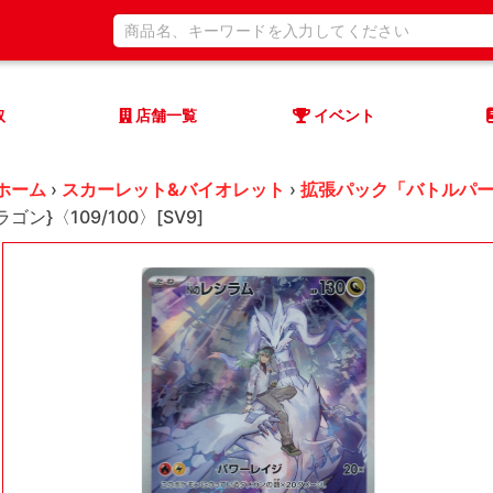
取
店舗一覧
イベント
ホーム
›
スカーレット&バイオレット
›
拡張パック「バトルパ
ラゴン}〈109/100〉[SV9]