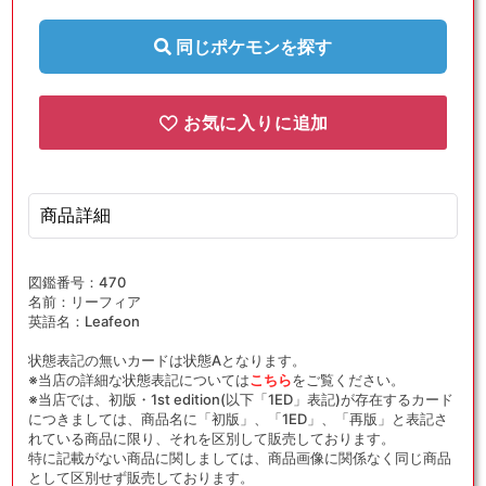
{草}
{草}
〈200/187〉
〈200/187〉
同じポケモンを探す
[SV8a]
[SV8a]
の
の
数
数
お気に入りに追加
量
量
を
を
減
増
商品詳細
ら
や
す
す
図鑑番号：470
名前：リーフィア
英語名：Leafeon
状態表記の無いカードは状態Aとなります。
※当店の詳細な状態表記については
こちら
をご覧ください。
※当店では、初版・1st edition(以下「1ED」表記)が存在するカード
につきましては、商品名に「初版」、「1ED」、「再版」と表記さ
れている商品に限り、それを区別して販売しております。
特に記載がない商品に関しましては、商品画像に関係なく同じ商品
として区別せず販売しております。