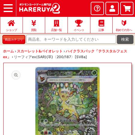
ショップ
店頭買取
ネット買取
店舗一覧
イベント
記事
ヘルプ
お問い合わせ
🔰
ショップ
買取
店舗一覧
イベント
記事
初めての方へ
検索
商品カテゴリ
ホーム
›
スカーレット&バイオレット
›
ハイクラスパック「テラスタルフェス
ex」
›
リーフィアex(SAR){草}〈200/187〉[SV8a]