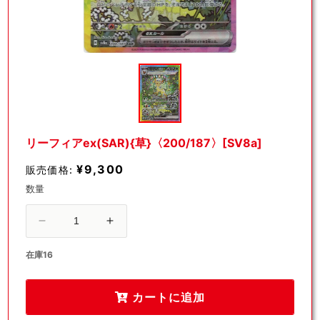
モ
ー
ダ
ル
で
メ
デ
リーフィアex(SAR){草}〈200/187〉[SV8a]
ィ
ア
¥9,300
販売価格:
(1)
を
数量
開
く
リ
リ
ー
ー
在庫16
フ
フ
ィ
ィ
カートに追加
ア
ア
ex(SAR)
ex(SAR)