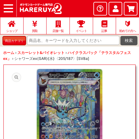
ショップ
店頭買取
ネット買取
店舗一覧
イベント
記事
ヘルプ
お問い合わせ
🔰
ショップ
買取
店舗一覧
イベント
記事
初めての方へ
検索
商品カテゴリ
ホーム
›
スカーレット&バイオレット
›
ハイクラスパック「テラスタルフェス
ex」
›
シャワーズex(SAR){水}〈205/187〉[SV8a]