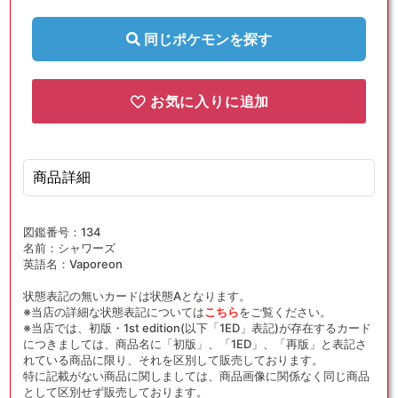
{水}
{水}
〈205/187〉
〈205/187〉
同じポケモンを探す
[SV8a]
[SV8a]
の
の
数
数
お気に入りに追加
量
量
を
を
減
増
商品詳細
ら
や
す
す
図鑑番号：134
名前：シャワーズ
英語名：Vaporeon
状態表記の無いカードは状態Aとなります。
※当店の詳細な状態表記については
こちら
をご覧ください。
※当店では、初版・1st edition(以下「1ED」表記)が存在するカード
につきましては、商品名に「初版」、「1ED」、「再版」と表記さ
れている商品に限り、それを区別して販売しております。
特に記載がない商品に関しましては、商品画像に関係なく同じ商品
として区別せず販売しております。