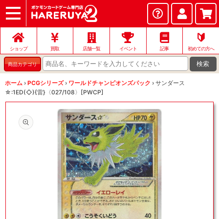
ショップ
店頭買取
ネット買取
店舗一覧
イベント
記事
ヘルプ
お問い合わせ
🔰
ショップ
買取
店舗一覧
イベント
記事
初めての方へ
検索
商品カテゴリ
ホーム
›
PCGシリーズ
›
ワールドチャンピオンズパック
›
サンダース
☆:1ED(◇){雷}〈027/108〉[PWCP]