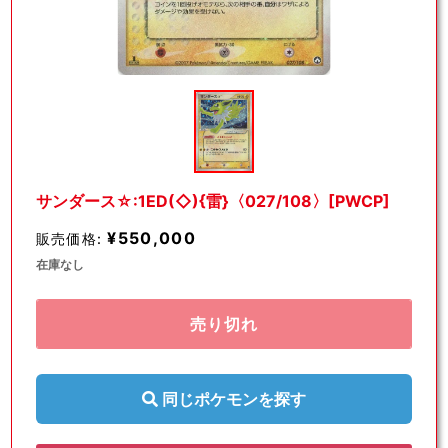
モ
ー
ダ
ル
で
メ
デ
サンダース☆:1ED(◇){雷}〈027/108〉[PWCP]
ィ
ア
¥550,000
販売価格:
(1)
を
在庫なし
開
く
売り切れ
同じポケモンを探す