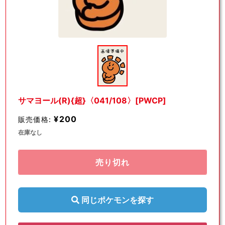
モ
ー
ダ
ル
で
メ
デ
サマヨール(R){超}〈041/108〉[PWCP]
ィ
ア
¥200
販売価格:
(1)
を
在庫なし
開
く
売り切れ
同じポケモンを探す