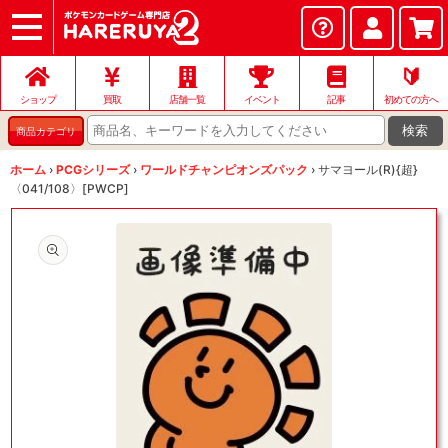
ショップ
店頭買取
ネット買取
店舗一覧
イベント
記事
ヘルプ
お問い合わせ
🔰
ショップ
買取
店舗一覧
イベント
記事
初めての方へ
検索
商品カテゴリ
ホーム
›
PCGシリーズ
›
ワールドチャンピオンズパック
›
サマヨール(R){超}
〈041/108〉[PWCP]