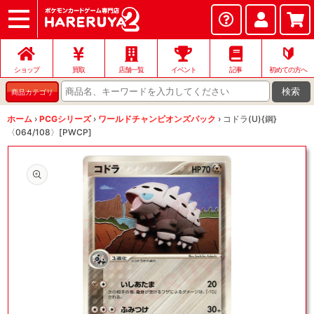
ショップ
店頭買取
ネット買取
店舗一覧
イベント
記事
ヘルプ
お問い合わせ
🔰
ショップ
買取
店舗一覧
イベント
記事
初めての方へ
検索
商品カテゴリ
ホーム
›
PCGシリーズ
›
ワールドチャンピオンズパック
›
コドラ(U){鋼}
〈064/108〉[PWCP]