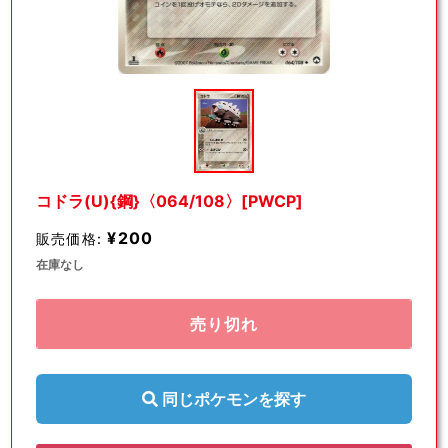
モ
ー
ダ
ル
で
メ
デ
コドラ(U){鋼}〈064/108〉[PWCP]
ィ
ア
¥200
販売価格:
(1)
を
在庫なし
開
く
売り切れ
同じポケモンを探す