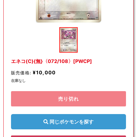
モ
ー
ダ
ル
で
メ
デ
エネコ(C){無}〈072/108〉[PWCP]
ィ
ア
¥10,000
販売価格:
(1)
を
在庫なし
開
く
売り切れ
同じポケモンを探す