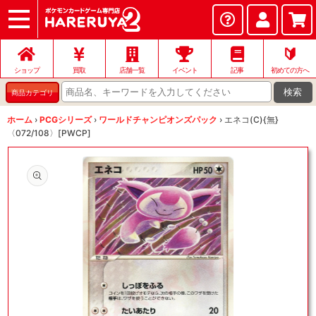
ショップ
店頭買取
ネット買取
店舗一覧
イベント
記事
ヘルプ
お問い合わせ
🔰
ショップ
買取
店舗一覧
イベント
記事
初めての方へ
検索
商品カテゴリ
ホーム
›
PCGシリーズ
›
ワールドチャンピオンズパック
›
エネコ(C){無}
〈072/108〉[PWCP]