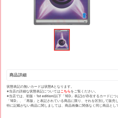
モ
ー
ダ
ル
で
メ
デ
ィ
ア
(1)
を
商品詳細
開
く
状態表記の無いカードは状態Aとなります。
※当店の詳細な状態表記については
こちら
をご覧ください。
※当店では、初版・1st edition(以下「1ED」表記)が存在するカー
「1ED」、「再版」と表記されている商品に限り、それを区別して販売
特に記載がない商品に関しましては、商品画像に関係なく同じ商品とし