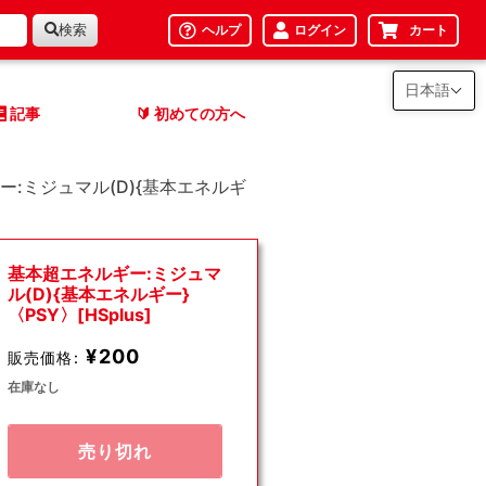
検索
ヘルプ
ログイン
カート
日本語
記事
初めての方へ
🔰
ー:ミジュマル(D){基本エネルギ
基本超エネルギー:ミジュマ
ル(D){基本エネルギー}
〈PSY〉[HSplus]
¥200
販売価格:
在庫なし
売り切れ