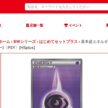
取
店舗一覧
イベント
ホーム
›
BWシリーズ
›
はじめてセットプラス
›
基本超エネルギ
ー}〈PSY〉[HSplus]