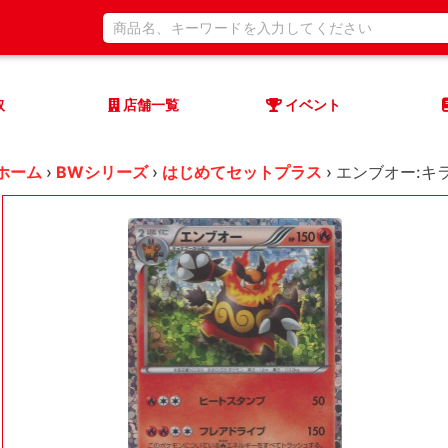
取
店舗一覧
イベント
ホーム
›
BWシリーズ
›
はじめてセットプラス
›
エンブオー:キラ(D