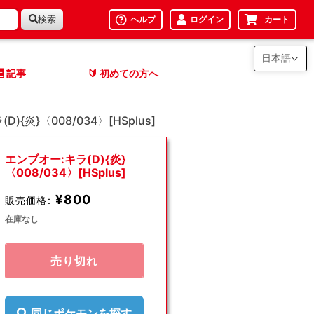
検索
ヘルプ
ログイン
カート
日本語
記事
初めての方へ
🔰
){炎}〈008/034〉[HSplus]
エンブオー:キラ(D){炎}
〈008/034〉[HSplus]
¥800
販売価格:
在庫なし
売り切れ
同じポケモンを探す