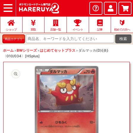
ショップ
店頭買取
ネット買取
店舗一覧
イベント
記事
ヘルプ
お問い合わせ
🔰
ショップ
買取
店舗一覧
イベント
記事
初めての方へ
検索
商品カテゴリ
ホーム
›
BWシリーズ
›
はじめてセットプラス
›
ダルマッカ(D){炎}
〈010/034〉[HSplus]