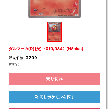
モ
ー
ダ
ル
で
メ
デ
ダルマッカ(D){炎}〈010/034〉[HSplus]
ィ
ア
¥200
販売価格:
(1)
を
在庫なし
開
く
売り切れ
同じポケモンを探す