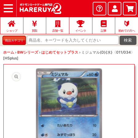
ショップ
店頭買取
ネット買取
店舗一覧
イベント
記事
ヘルプ
お問い合わせ
🔰
ショップ
買取
店舗一覧
イベント
記事
初めての方へ
検索
商品カテゴリ
ホーム
›
BWシリーズ
›
はじめてセットプラス
›
ミジュマル(D){水}〈011/034〉
[HSplus]