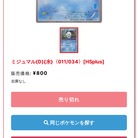
モ
ー
ダ
ル
で
メ
デ
ミジュマル(D){水}〈011/034〉[HSplus]
ィ
ア
¥800
販売価格:
(1)
を
在庫なし
開
く
売り切れ
同じポケモンを探す