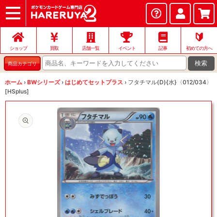
ショップ
店頭買取
ネット買取
店舗一覧
イベント
記事
ヘルプ
お問い合わせ
🔰
ショップ
買取
店舗一覧
イベント
記事
初めての方へ
検索
商品カテゴリ
ホーム
›
BWシリーズ
›
はじめてセットプラス
›
フタチマル(D){水}〈012/034〉
[HSplus]