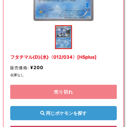
モ
ー
ダ
ル
で
メ
デ
フタチマル(D){水}〈012/034〉[HSplus]
ィ
ア
¥200
販売価格:
(1)
を
在庫なし
開
く
売り切れ
同じポケモンを探す