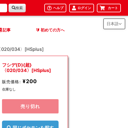
検索
ヘルプ
ログイン
カート
日本語
記事
初めての方へ
🔰
020/034〉[HSplus]
フシデ(D){超}
〈020/034〉[HSplus]
¥200
販売価格:
在庫なし
売り切れ
同じポケモンを探す