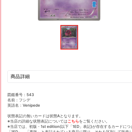
モ
ー
ダ
ル
で
メ
デ
ィ
ア
(1)
を
商品詳細
開
く
図鑑番号：543
名前：フシデ
英語名：Venipede
状態表記の無いカードは状態Aとなります。
※当店の詳細な状態表記については
こちら
をご覧ください。
※当店では、初版・1st edition(以下「1ED」表記)が存在するカー
「1ED」、「再版」と表記されている商品に限り、それを区別して販売