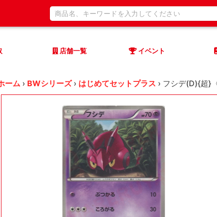
取
店舗一覧
イベント
ホーム
›
BWシリーズ
›
はじめてセットプラス
›
フシデ(D){超}〈