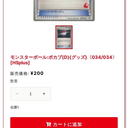
モ
ー
ダ
ル
で
メ
デ
モンスターボール:ポカブ(D){グッズ}〈034/034〉
ィ
[HSplus]
ア
(1)
¥200
販売価格:
を
開
数量
く
モ
モ
ン
ン
在庫1
ス
ス
タ
タ
カートに追加
ー
ー