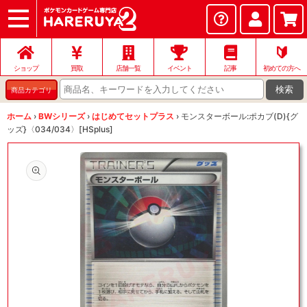
ショップ
店頭買取
ネット買取
店舗一覧
イベント
記事
ヘルプ
お問い合わせ
🔰
ショップ
買取
店舗一覧
イベント
記事
初めての方へ
検索
商品カテゴリ
ホーム
›
BWシリーズ
›
はじめてセットプラス
›
モンスターボール:ポカブ(D){グ
ッズ}〈034/034〉[HSplus]