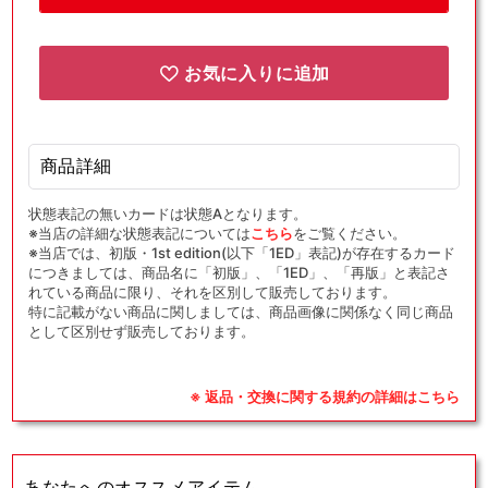
ボ
ボ
ー
ー
ル:
ル:
お気に入りに追加
ポ
ポ
カ
カ
ブ
ブ
商品詳細
(D)
(D)
{グ
{グ
状態表記の無いカードは状態Aとなります。
ッ
ッ
※当店の詳細な状態表記については
こちら
をご覧ください。
ズ}
ズ}
※当店では、初版・1st edition(以下「1ED」表記)が存在するカード
〈034/034〉
〈034/034〉
につきましては、商品名に「初版」、「1ED」、「再版」と表記さ
れている商品に限り、それを区別して販売しております。
[HSplus]
[HSplus]
特に記載がない商品に関しましては、商品画像に関係なく同じ商品
の
の
として区別せず販売しております。
数
数
量
量
を
を
※ 返品・交換に関する規約の詳細はこちら
減
増
ら
や
す
す
あなたへのオススメアイテム