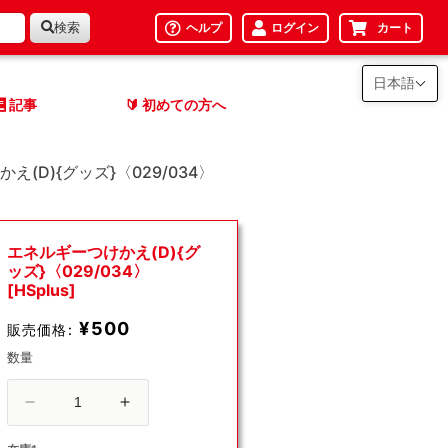
検索
ヘルプ
ログイン
カート
日本語
記事
初めての方へ
🔰
え(D){グッズ}〈029/034〉
エネルギーつけかえ(D){グ
ッズ}〈029/034〉
[HSplus]
¥500
販売価格:
数量
エ
エ
ネ
ネ