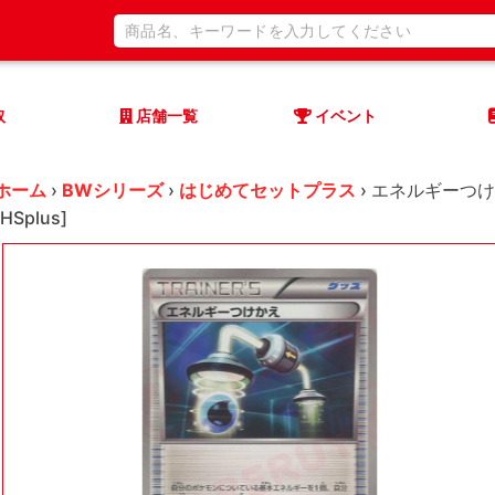
取
店舗一覧
イベント
ホーム
›
BWシリーズ
›
はじめてセットプラス
›
エネルギーつけか
[HSplus]