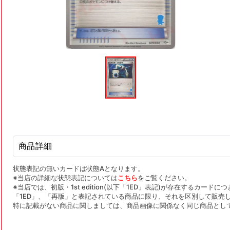
モ
ー
ダ
ル
で
メ
デ
ィ
ア
(1)
を
商品詳細
開
く
状態表記の無いカードは状態Aとなります。
※当店の詳細な状態表記については
こちら
をご覧ください。
※当店では、初版・1st edition(以下「1ED」表記)が存在するカー
「1ED」、「再版」と表記されている商品に限り、それを区別して販売
特に記載がない商品に関しましては、商品画像に関係なく同じ商品とし