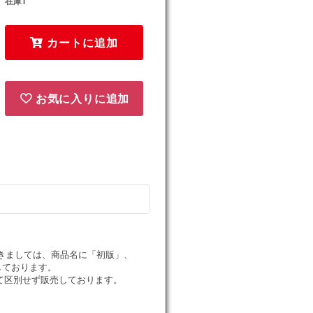
在庫1
ル
ル
ギ
ギ
カートに追加
ー
ー
つ
つ
け
け
か
か
お気に入りに追加
え
え
(D)
(D)
{グ
{グ
ッ
ッ
ズ}
ズ}
〈029/034〉
〈029/034〉
[HSplus]
[HSplus]
の
の
数
数
ドにつきましては、商品名に「初版」、
量
量
しております。
を
を
て区別せず販売しております。
減
増
ら
や