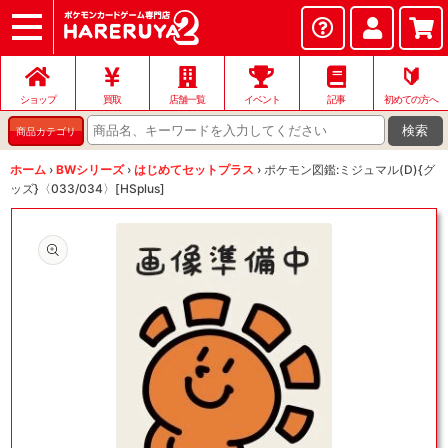
ショップ
店頭買取
ネット買取
店舗一覧
イベント
記事
ヘルプ
お問い合わせ
🔰
ショップ
買取
店舗一覧
イベント
記事
初めての方へ
検索
商品カテゴリ
ホーム
›
BWシリーズ
›
はじめてセットプラス
›
ポケモン図鑑:ミジュマル(D){グ
ッズ}〈033/034〉[HSplus]