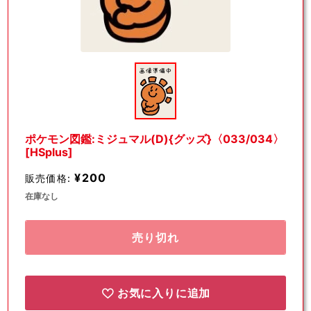
モ
ー
ダ
ル
で
メ
デ
ポケモン図鑑:ミジュマル(D){グッズ}〈033/034〉
ィ
[HSplus]
ア
(1)
¥200
販売価格:
を
開
在庫なし
く
売り切れ
お気に入りに追加