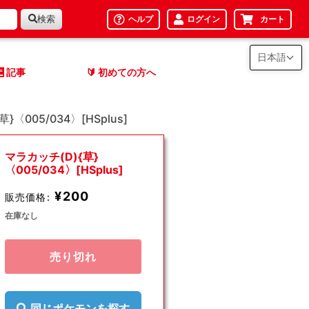
検索
ヘルプ
ログイン
カート
日本語
記事
初めての方へ
🔰
}〈005/034〉[HSplus]
マラカッチ(D){草}
〈005/034〉[HSplus]
¥200
販売価格:
在庫なし
売り切れ
同じポケモンを探す