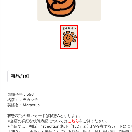
モ
ー
ダ
ル
で
メ
デ
ィ
ア
(1)
を
商品詳細
開
く
図鑑番号：556
名前：マラカッチ
英語名：Maractus
状態表記の無いカードは状態Aとなります。
※当店の詳細な状態表記については
こちら
をご覧ください。
※当店では、初版・1st edition(以下「1ED」表記)が存在するカー
「1ED」、「再版」と表記されている商品に限り、それを区別して販売