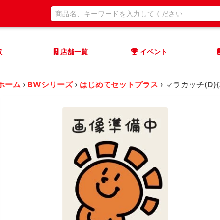
取
店舗一覧
イベント
ホーム
›
BWシリーズ
›
はじめてセットプラス
›
マラカッチ(D){草