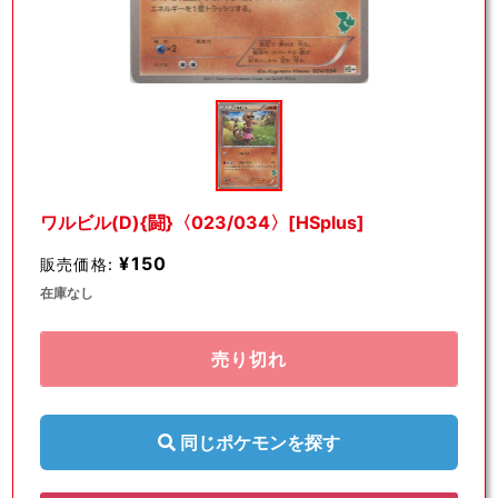
モ
ー
ダ
ル
で
メ
デ
ワルビル(D){闘}〈023/034〉[HSplus]
ィ
ア
¥150
販売価格:
(1)
を
在庫なし
開
く
売り切れ
同じポケモンを探す