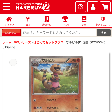
ショップ
店頭買取
ネット買取
店舗一覧
イベント
記事
ヘルプ
お問い合わせ
🔰
ショップ
買取
店舗一覧
イベント
記事
初めての方へ
検索
商品カテゴリ
ホーム
›
BWシリーズ
›
はじめてセットプラス
›
ワルビル(D){闘}〈023/034〉
[HSplus]