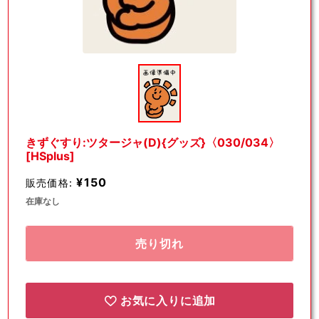
モ
ー
ダ
ル
で
メ
デ
きずぐすり:ツタージャ(D){グッズ}〈030/034〉
ィ
[HSplus]
ア
(1)
¥150
販売価格:
を
開
在庫なし
く
売り切れ
お気に入りに追加