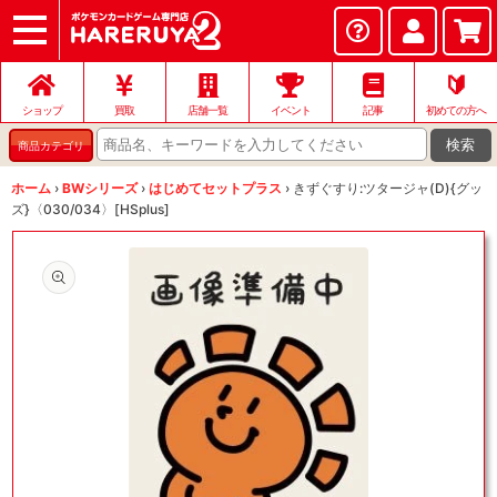
ショップ
店頭買取
ネット買取
店舗一覧
イベント
記事
ヘルプ
お問い合わせ
🔰
ショップ
買取
店舗一覧
イベント
記事
初めての方へ
検索
商品カテゴリ
ホーム
›
BWシリーズ
›
はじめてセットプラス
›
きずぐすり:ツタージャ(D){グッ
ズ}〈030/034〉[HSplus]