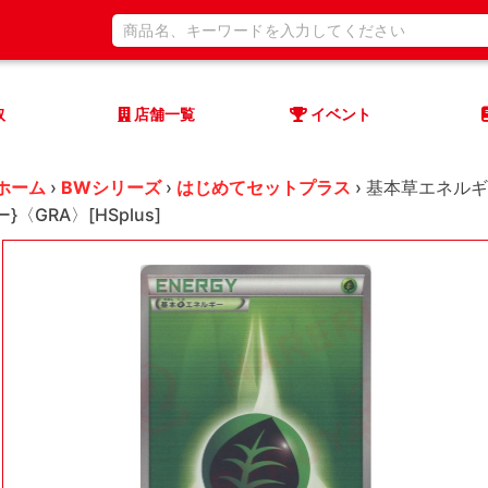
取
店舗一覧
イベント
ホーム
›
BWシリーズ
›
はじめてセットプラス
›
基本草エネルギ
ー}〈GRA〉[HSplus]