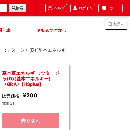
検索
ヘルプ
ログイン
カート
日本語
記事
初めての方へ
🔰
ー:ツタージャ(D){基本エネルギ
基本草エネルギー:ツタージ
ャ(D){基本エネルギー}
〈GRA〉[HSplus]
¥200
販売価格:
在庫なし
売り切れ