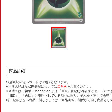
モ
ー
ダ
ル
で
メ
デ
ィ
ア
(1)
を
商品詳細
開
く
状態表記の無いカードは状態Aとなります。
※当店の詳細な状態表記については
こちら
をご覧ください。
※当店では、初版・1st edition(以下「1ED」表記)が存在するカー
「1ED」、「再版」と表記されている商品に限り、それを区別して販売
特に記載がない商品に関しましては、商品画像に関係なく同じ商品とし