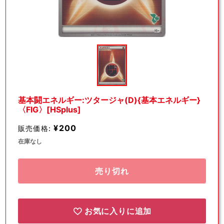
モ
ー
ダ
ル
で
メ
デ
基本闘エネルギー:ツタージャ(D){基本エネルギー}
ィ
〈FIG〉[HSplus]
ア
(1)
¥200
販売価格:
を
開
在庫なし
く
売り切れ
お気に入りに追加