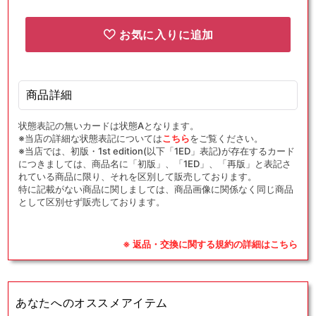
(SR)
(SR)
{サ
{サ
お気に入りに追加
ポ
ポ
ー
ー
ト}
ト}
〈196/165〉
〈196/165〉
商品詳細
[SV2a]
[SV2a]
の
の
状態表記の無いカードは状態Aとなります。
※当店の詳細な状態表記については
こちら
をご覧ください。
数
数
※当店では、初版・1st edition(以下「1ED」表記)が存在するカード
量
量
につきましては、商品名に「初版」、「1ED」、「再版」と表記さ
を
を
れている商品に限り、それを区別して販売しております。
特に記載がない商品に関しましては、商品画像に関係なく同じ商品
減
増
として区別せず販売しております。
ら
や
す
す
※ 返品・交換に関する規約の詳細はこちら
あなたへのオススメアイテム