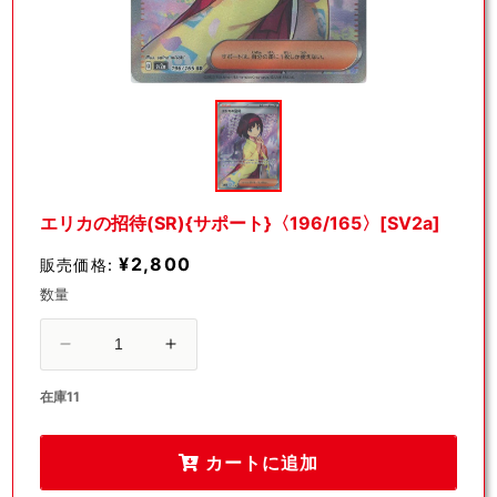
モ
ー
ダ
ル
で
メ
デ
エリカの招待(SR){サポート}〈196/165〉[SV2a]
ィ
ア
¥2,800
販売価格:
(1)
を
数量
開
く
エ
エ
リ
リ
在庫11
カ
カ
の
の
カートに追加
招
招
待
待