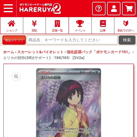
ショップ
店頭買取
ネット買取
店舗一覧
イベント
記事
ヘルプ
お問い合わせ
🔰
ショップ
買取
店舗一覧
イベント
記事
初めての方へ
検索
商品カテゴリ
ホーム
›
スカーレット&バイオレット
›
強化拡張パック「ポケモンカード151」
›
エリカの招待(SR){サポート}〈196/165〉[SV2a]